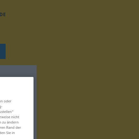
DE
en oder
g-
ustellen“
rweise nicht
en zu ändern
eren Rand der
den Sie in