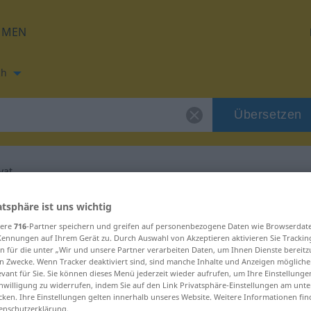
HMEN
ch
Übersetzen
vat
ung für "formulovat"
atsphäre ist uns wichtig
sere
716
-Partner speichern und greifen auf personenbezogene Daten wie Browserdat
Kennungen auf Ihrem Gerät zu. Durch Auswahl von Akzeptieren aktivieren Sie Trackin
zung
n für die unter „Wir und unsere Partner verarbeiten Daten, um Ihnen Dienste bereitz
n Zwecke. Wenn Tracker deaktiviert sind, sind manche Inhalte und Anzeigen mögliche
evant für Sie. Sie können dieses Menü jederzeit wieder aufrufen, um Ihre Einstellung
inwilligung zu widerrufen, indem Sie auf den Link Privatsphäre-Einstellungen am unt
cken. Ihre Einstellungen gelten innerhalb unseres Website. Weitere Informationen fin
enschutzerklärung.