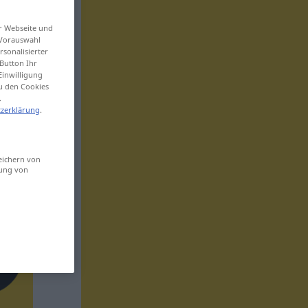
er Webseite und
 Vorauswahl
sonalisierter
Button Ihr
Einwilligung
zu den Cookies
.
zerklärung
.
eichern von
sung von