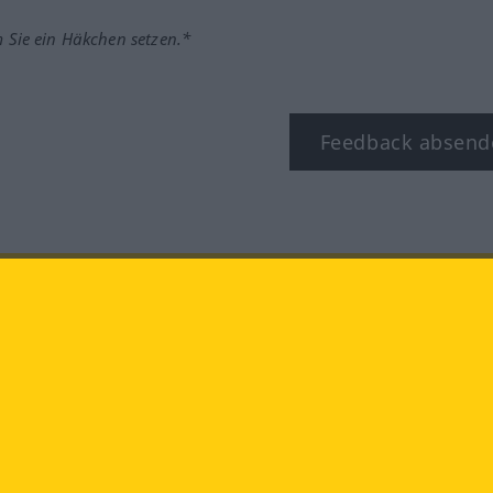
m Sie ein Häkchen setzen.*
Feedback absend
ook
YouTube
Instagram