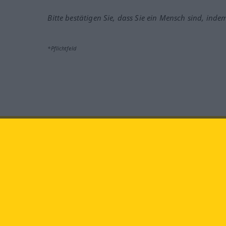
Bitte bestätigen Sie, dass Sie ein Mensch sind, inde
*Pflichtfeld
Besuchen Sie uns auf:
faceb
Langenscheidt