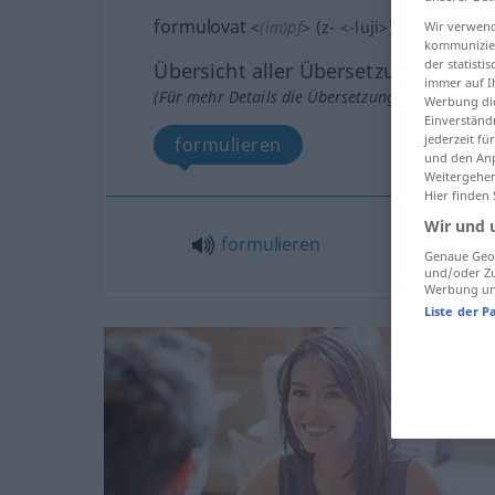
formulovat
<
(im)pf
>
(
z-
<
-luji
>)
Wir verwend
kommunizier
der statist
Übersicht aller Übersetzungen
immer auf I
(Für mehr Details die Übersetzung anklicken/an
Werbung die
Einverständ
jederzeit f
formulieren
und den Anp
Weitergehen
Hier finden
Wir und 
formulieren
Genaue Geol
und/oder Zu
Werbung und
Liste der P