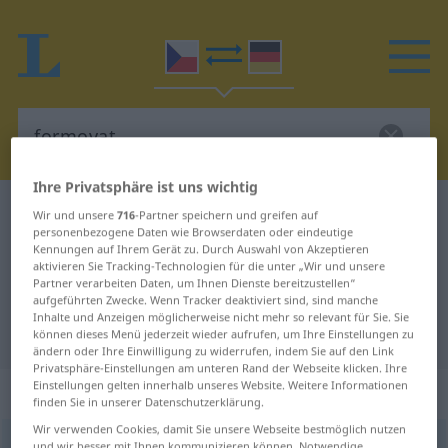
Ihre Privatsphäre ist uns wichtig
Tschechisch-Deutsch Wörterbuch
formovat
Wir und unsere
716
-Partner speichern und greifen auf
personenbezogene Daten wie Browserdaten oder eindeutige
Tschechisch-Deutsch Übersetzung
Kennungen auf Ihrem Gerät zu. Durch Auswahl von Akzeptieren
aktivieren Sie Tracking-Technologien für die unter „Wir und unsere
für "formovat"
Partner verarbeiten Daten, um Ihnen Dienste bereitzustellen“
aufgeführten Zwecke. Wenn Tracker deaktiviert sind, sind manche
Inhalte und Anzeigen möglicherweise nicht mehr so relevant für Sie. Sie
"formovat" Deutsch Übersetzung
können dieses Menü jederzeit wieder aufrufen, um Ihre Einstellungen zu
ändern oder Ihre Einwilligung zu widerrufen, indem Sie auf den Link
Privatsphäre-Einstellungen am unteren Rand der Webseite klicken. Ihre
Einstellungen gelten innerhalb unseres Website. Weitere Informationen
„formovat“
finden Sie in unserer Datenschutzerklärung.
Wir verwenden Cookies, damit Sie unsere Webseite bestmöglich nutzen
formovat
(
vy-
) (
z-
<
-muji
>)
und wir besser mit Ihnen kommunizieren können. Notwendige,