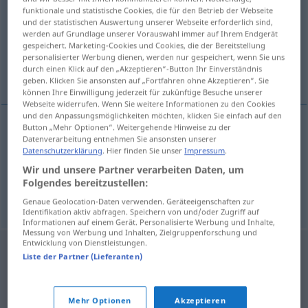
funktionale und statistische Cookies, die für den Betrieb der Webseite
und der statistischen Auswertung unserer Webseite erforderlich sind,
Übersicht aller Übersetzungen
werden auf Grundlage unserer Vorauswahl immer auf Ihrem Endgerät
(Für mehr Details die Übersetzung anklicken/antippen)
gespeichert. Marketing-Cookies und Cookies, die der Bereitstellung
personalisierter Werbung dienen, werden nur gespeichert, wenn Sie uns
durch einen Klick auf den „Akzeptieren“-Button Ihr Einverständnis
formen, bilden, formieren
geben. Klicken Sie ansonsten auf „Fortfahren ohne Akzeptieren“. Sie
können Ihre Einwilligung jederzeit für zukünftige Besuche unserer
Webseite widerrufen. Wenn Sie weitere Informationen zu den Cookies
und den Anpassungsmöglichkeiten möchten, klicken Sie einfach auf den
Button „Mehr Optionen“. Weitergehende Hinweise zu der
Datenverarbeitung entnehmen Sie ansonsten unserer
formen
,
bilden
formovat
Datenschutzerklärung
. Hier finden Sie unser
Impressum
.
Wir und unsere Partner verarbeiten Daten, um
formieren
formovat
MIL
Folgendes bereitzustellen:
Genaue Geolocation-Daten verwenden. Geräteeigenschaften zur
Identifikation aktiv abfragen. Speichern von und/oder Zugriff auf
Informationen auf einem Gerät. Personalisierte Werbung und Inhalte,
Messung von Werbung und Inhalten, Zielgruppenforschung und
Entwicklung von Dienstleistungen.
Liste der Partner (Lieferanten)
Mehr Optionen
Akzeptieren