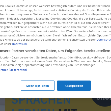
en Cookies, damit Sie unsere Webseite bestmöglich nutzen und wir besser mit Ihnen
en können. Notwendige, funktionale und statistische Cookies, die für den Betrieb d
ischen Auswertung unserer Webseite erforderlich sind, werden auf Grundlage unserer
hrem Endgerät gespeichert. Marketing-Cookies und Cookies, die der Bereitstellung per
tippen)
nen, werden nur gespeichert, wenn Sie uns durch einen Klick auf den „Akzeptieren“-
nis geben. Klicken Sie ansonsten auf „Fortfahren ohne Akzeptieren“. Sie können Ihre 
ür zukünftige Besuche unserer Webseite widerrufen. Wenn Sie weitere Informationen 
assungsmöglichkeiten möchten, klicken Sie einfach auf den Button „Mehr Optionen“
de Hinweise zu der Datenverarbeitung entnehmen Sie ansonsten unserer
Datenschut
 Sie unser
Impressum
.
unsere Partner verarbeiten Daten, um Folgendes bereitzustellen:
formace
MIL
ocation-Daten verwenden. Geräteeigenschaften zur Identifikation aktiv abfragen. Sp
griff auf Informationen auf einem Gerät. Personalisierte Werbung und Inhalte, Mes
 Inhalten, Zielgruppenforschung und Entwicklung von Dienstleistungen.
artner (Lieferanten)
Mehr Optionen
Akzeptieren