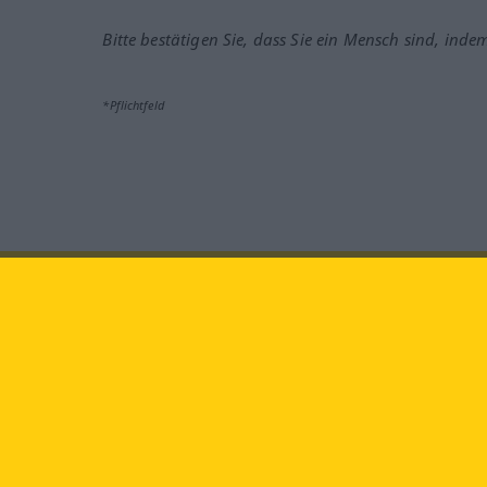
Bitte bestätigen Sie, dass Sie ein Mensch sind, inde
*Pflichtfeld
Besuchen Sie uns auf:
faceb
Langenscheidt