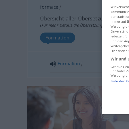
formace
f
Wir verwend
kommunizier
der statist
Übersicht aller Übersetzungen
immer auf I
(Für mehr Details die Übersetzung anklicken/an
Werbung die
Einverständ
jederzeit f
Formation
und den Anp
Weitergehen
Hier finden
Wir und 
Formation
f
Genaue Geol
und/oder Zu
Werbung und
Liste der P