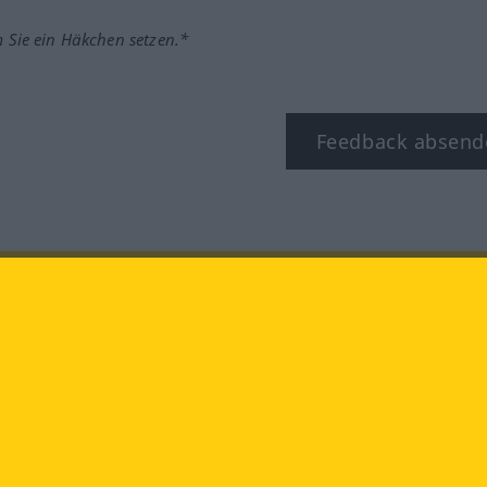
m Sie ein Häkchen setzen.*
Feedback absend
ook
YouTube
Instagram