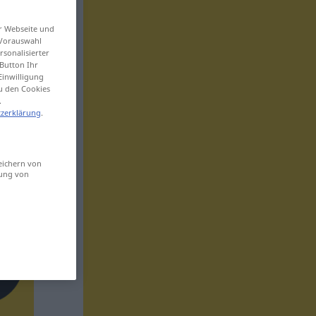
er Webseite und
 Vorauswahl
sonalisierter
Button Ihr
Einwilligung
zu den Cookies
.
zerklärung
.
eichern von
sung von