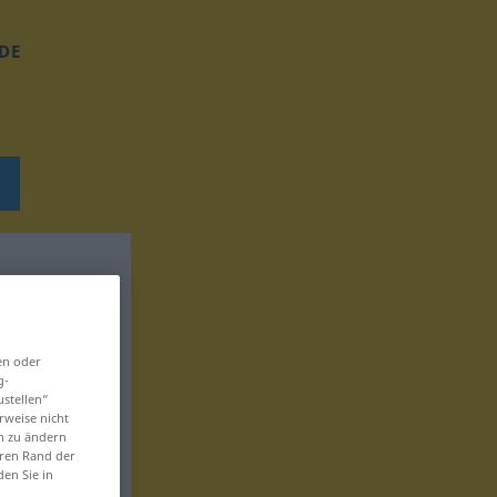
DE
en oder
g-
ustellen“
rweise nicht
en zu ändern
eren Rand der
den Sie in