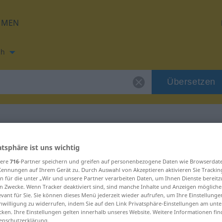
HMEN
ch
Übersetzen
e
ung für "formace"
atsphäre ist uns wichtig
sere
716
-Partner speichern und greifen auf personenbezogene Daten wie Browserdat
Kennungen auf Ihrem Gerät zu. Durch Auswahl von Akzeptieren aktivieren Sie Trackin
g
n für die unter „Wir und unsere Partner verarbeiten Daten, um Ihnen Dienste bereitz
n Zwecke. Wenn Tracker deaktiviert sind, sind manche Inhalte und Anzeigen mögliche
evant für Sie. Sie können dieses Menü jederzeit wieder aufrufen, um Ihre Einstellung
inwilligung zu widerrufen, indem Sie auf den Link Privatsphäre-Einstellungen am unt
cken. Ihre Einstellungen gelten innerhalb unseres Website. Weitere Informationen fin
enschutzerklärung.