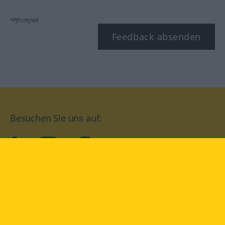
*Pflichtfeld
Feedback absenden
Besuchen Sie uns auf:
facebook
YouTube
Instagram
Langenscheidt