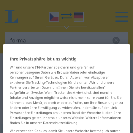
Ihre Privatsphäre ist uns wichtig
Tschechisch-Deutsch Wörterbuch
forma
Wir und unsere
716
-Partner speichern und greifen auf
Tschechisch-Deutsch Übersetzung
personenbezogene Daten wie Browserdaten oder eindeutige
Kennungen auf Ihrem Gerät zu. Durch Auswahl von Akzeptieren
für "forma"
aktivieren Sie Tracking-Technologien für die unter „Wir und unsere
Partner verarbeiten Daten, um Ihnen Dienste bereitzustellen“
aufgeführten Zwecke. Wenn Tracker deaktiviert sind, sind manche
Inhalte und Anzeigen möglicherweise nicht mehr so relevant für Sie. Sie
"forma" Deutsch Übersetzung
können dieses Menü jederzeit wieder aufrufen, um Ihre Einstellungen zu
ändern oder Ihre Einwilligung zu widerrufen, indem Sie auf den Link
Privatsphäre-Einstellungen am unteren Rand der Webseite klicken. Ihre
„forma“
: feminin
Einstellungen gelten innerhalb unseres Website. Weitere Informationen
finden Sie in unserer Datenschutzerklärung.
Wir verwenden Cookies, damit Sie unsere Webseite bestmöglich nutzen
forma
f
<
-rem
>