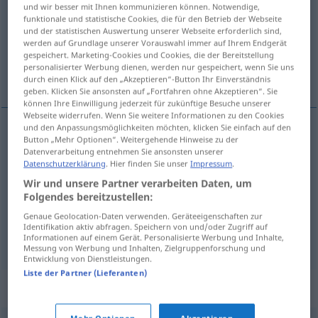
und wir besser mit Ihnen kommunizieren können. Notwendige,
funktionale und statistische Cookies, die für den Betrieb der Webseite
Übersicht aller Übersetzungen
und der statistischen Auswertung unserer Webseite erforderlich sind,
(Für mehr Details die Übersetzung anklicken/antippen)
werden auf Grundlage unserer Vorauswahl immer auf Ihrem Endgerät
gespeichert. Marketing-Cookies und Cookies, die der Bereitstellung
personalisierter Werbung dienen, werden nur gespeichert, wenn Sie uns
Form, Form, Kondition
durch einen Klick auf den „Akzeptieren“-Button Ihr Einverständnis
geben. Klicken Sie ansonsten auf „Fortfahren ohne Akzeptieren“. Sie
können Ihre Einwilligung jederzeit für zukünftige Besuche unserer
Webseite widerrufen. Wenn Sie weitere Informationen zu den Cookies
und den Anpassungsmöglichkeiten möchten, klicken Sie einfach auf den
Button „Mehr Optionen“. Weitergehende Hinweise zu der
Form
f
forma
Datenverarbeitung entnehmen Sie ansonsten unserer
Datenschutzerklärung
. Hier finden Sie unser
Impressum
.
Form
f
forma
SPORT
Wir und unsere Partner verarbeiten Daten, um
Folgendes bereitzustellen:
Kondition
f
forma
SPORT
Genaue Geolocation-Daten verwenden. Geräteeigenschaften zur
Identifikation aktiv abfragen. Speichern von und/oder Zugriff auf
Informationen auf einem Gerät. Personalisierte Werbung und Inhalte,
Messung von Werbung und Inhalten, Zielgruppenforschung und
Entwicklung von Dienstleistungen.
Liste der Partner (Lieferanten)
Beispielsätze für "forma"