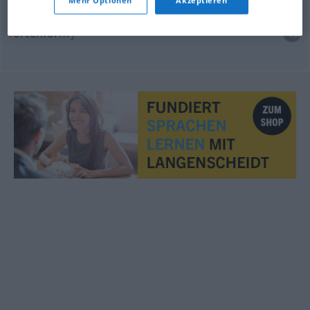
Mehr Optionen
Akzeptieren
dortová forma
Tortenform
f