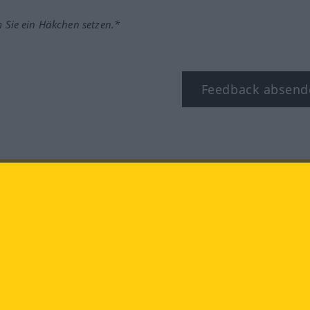
m Sie ein Häkchen setzen.*
Feedback absend
ook
YouTube
Instagram