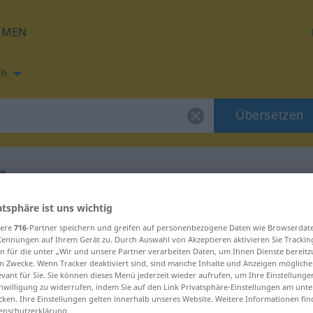
HMEN
ch
Übersetzen
ie
ung für "fonologie"
atsphäre ist uns wichtig
sere
716
-Partner speichern und greifen auf personenbezogene Daten wie Browserdat
Kennungen auf Ihrem Gerät zu. Durch Auswahl von Akzeptieren aktivieren Sie Trackin
ung
n für die unter „Wir und unsere Partner verarbeiten Daten, um Ihnen Dienste bereitz
n Zwecke. Wenn Tracker deaktiviert sind, sind manche Inhalte und Anzeigen mögliche
evant für Sie. Sie können dieses Menü jederzeit wieder aufrufen, um Ihre Einstellung
inwilligung zu widerrufen, indem Sie auf den Link Privatsphäre-Einstellungen am unt
cken. Ihre Einstellungen gelten innerhalb unseres Website. Weitere Informationen fin
enschutzerklärung.