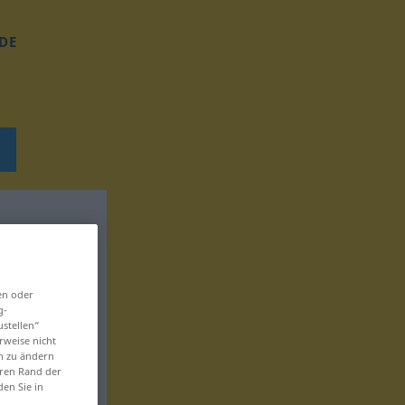
DE
en oder
g-
ustellen“
rweise nicht
en zu ändern
eren Rand der
den Sie in