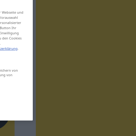
er Webseite und
 Vorauswahl
sonalisierter
Button Ihr
Einwilligung
zu den Cookies
.
zerklärung
.
eichern von
sung von