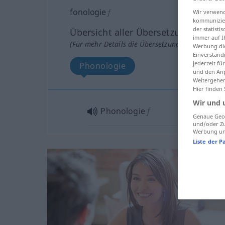
fonologie
f
Wir verwend
kommunizier
der statist
Übersicht aller Übersetzungen
immer auf I
(Für mehr Details die Übersetzung anklicken/an
Werbung die
Einverständ
jederzeit f
Phonologie
und den Anp
Weitergehen
Hier finden
Wir und 
Phonologie
f
Genaue Geol
und/oder Zu
Werbung und
Liste der P