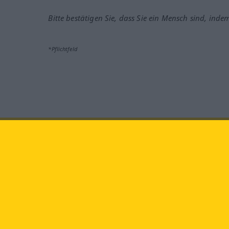
Bitte bestätigen Sie, dass Sie ein Mensch sind, inde
*Pflichtfeld
Besuchen Sie uns auf:
faceb
Langenscheidt