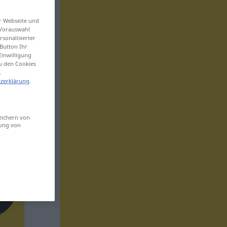
er Webseite und
 Vorauswahl
sonalisierter
Button Ihr
Einwilligung
zu den Cookies
.
zerklärung
.
eichern von
sung von