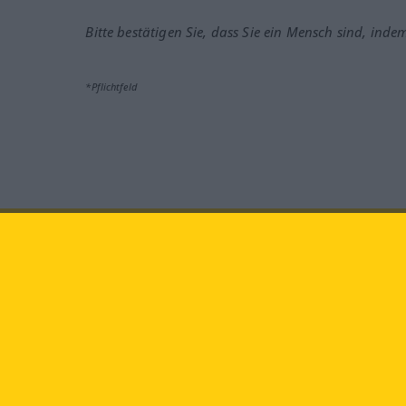
Bitte bestätigen Sie, dass Sie ein Mensch sind, inde
*Pflichtfeld
Besuchen Sie uns auf:
faceb
Langenscheidt