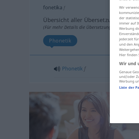
fonetika
f
Wir verwend
kommunizier
der statist
Übersicht aller Übersetzungen
immer auf I
(Für mehr Details die Übersetzung anklicken/an
Werbung die
Einverständ
jederzeit f
Phonetik
und den Anp
Weitergehen
Hier finden
Wir und 
Phonetik
f
Genaue Geol
und/oder Zu
Werbung und
Liste der P