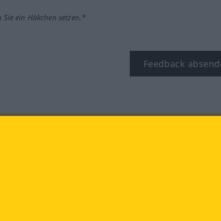
m Sie ein Häkchen setzen.*
Feedback absend
ook
YouTube
Instagram