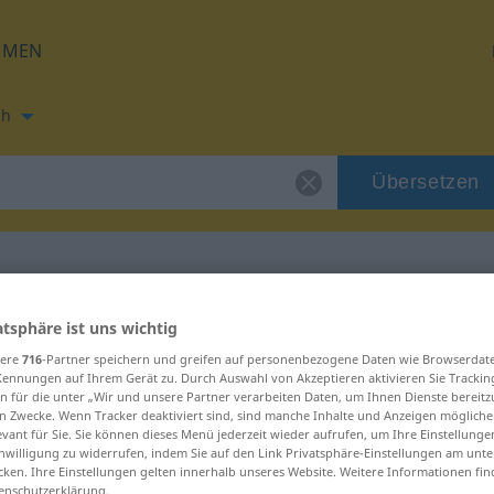
HMEN
ch
Übersetzen
ung für "fonetika"
atsphäre ist uns wichtig
sere
716
-Partner speichern und greifen auf personenbezogene Daten wie Browserdat
Kennungen auf Ihrem Gerät zu. Durch Auswahl von Akzeptieren aktivieren Sie Trackin
g
n für die unter „Wir und unsere Partner verarbeiten Daten, um Ihnen Dienste bereitz
n Zwecke. Wenn Tracker deaktiviert sind, sind manche Inhalte und Anzeigen mögliche
evant für Sie. Sie können dieses Menü jederzeit wieder aufrufen, um Ihre Einstellung
inwilligung zu widerrufen, indem Sie auf den Link Privatsphäre-Einstellungen am unt
cken. Ihre Einstellungen gelten innerhalb unseres Website. Weitere Informationen fin
enschutzerklärung.