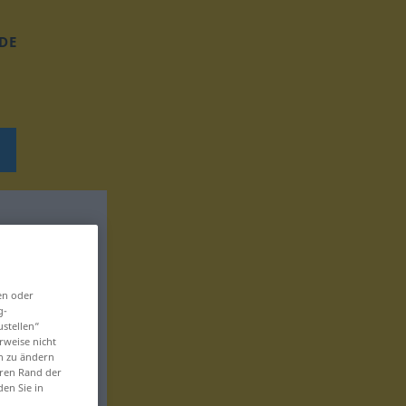
DE
en oder
g-
ustellen“
rweise nicht
en zu ändern
eren Rand der
den Sie in