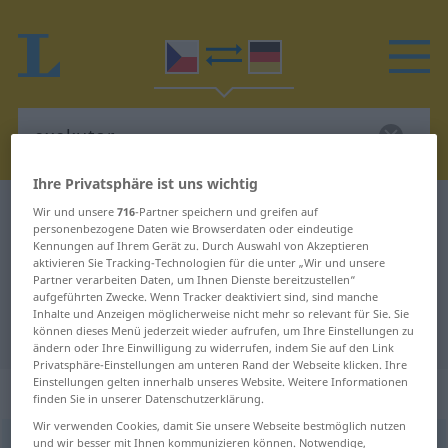
Ihre Privatsphäre ist uns wichtig
Tschechisch-Deutsch Wörterbuch
exekutor
Wir und unsere
716
-Partner speichern und greifen auf
personenbezogene Daten wie Browserdaten oder eindeutige
Tschechisch-Deutsch Übersetzung
Kennungen auf Ihrem Gerät zu. Durch Auswahl von Akzeptieren
aktivieren Sie Tracking-Technologien für die unter „Wir und unsere
für "exekutor"
Partner verarbeiten Daten, um Ihnen Dienste bereitzustellen“
aufgeführten Zwecke. Wenn Tracker deaktiviert sind, sind manche
Inhalte und Anzeigen möglicherweise nicht mehr so relevant für Sie. Sie
"exekutor" Deutsch Übersetzung
können dieses Menü jederzeit wieder aufrufen, um Ihre Einstellungen zu
ändern oder Ihre Einwilligung zu widerrufen, indem Sie auf den Link
Privatsphäre-Einstellungen am unteren Rand der Webseite klicken. Ihre
Einstellungen gelten innerhalb unseres Website. Weitere Informationen
„exekutor“
: maskulin
finden Sie in unserer Datenschutzerklärung.
Wir verwenden Cookies, damit Sie unsere Webseite bestmöglich nutzen
und wir besser mit Ihnen kommunizieren können. Notwendige,
exekutor
m
<
-ři
>