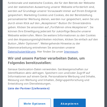
funktionale und statistische Cookies, die für den Betrieb der Webseite
und der statistischen Auswertung unserer Webseite erforderlich sind,
Übersicht aller Übersetzungen
werden auf Grundlage unserer Vorauswahl immer auf Ihrem Endgerät
(Für mehr Details die Übersetzung anklicken/antippen)
gespeichert. Marketing-Cookies und Cookies, die der Bereitstellung
personalisierter Werbung dienen, werden nur gespeichert, wenn Sie uns
durch einen Klick auf den „Akzeptieren“-Button Ihr Einverständnis
Gerichtsvollzieher
geben. Klicken Sie ansonsten auf „Fortfahren ohne Akzeptieren“. Sie
können Ihre Einwilligung jederzeit für zukünftige Besuche unserer
Webseite widerrufen. Wenn Sie weitere Informationen zu den Cookies
und den Anpassungsmöglichkeiten möchten, klicken Sie einfach auf den
Button „Mehr Optionen“. Weitergehende Hinweise zu der
Datenverarbeitung entnehmen Sie ansonsten unserer
Gerichtsvollzieher
m
exekutor
Datenschutzerklärung
. Hier finden Sie unser
Impressum
.
Wir und unsere Partner verarbeiten Daten, um
Folgendes bereitzustellen:
Genaue Geolocation-Daten verwenden. Geräteeigenschaften zur
Identifikation aktiv abfragen. Speichern von und/oder Zugriff auf
Informationen auf einem Gerät. Personalisierte Werbung und Inhalte,
Messung von Werbung und Inhalten, Zielgruppenforschung und
Entwicklung von Dienstleistungen.
Liste der Partner (Lieferanten)
Mehr Optionen
Akzeptieren