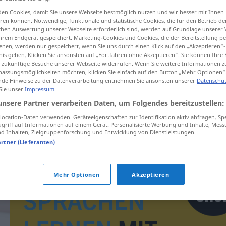
en Cookies, damit Sie unsere Webseite bestmöglich nutzen und wir besser mit Ihnen
en können. Notwendige, funktionale und statistische Cookies, die für den Betrieb d
ischen Auswertung unserer Webseite erforderlich sind, werden auf Grundlage unserer
hrem Endgerät gespeichert. Marketing-Cookies und Cookies, die der Bereitstellung per
tippen)
nen, werden nur gespeichert, wenn Sie uns durch einen Klick auf den „Akzeptieren“-
nis geben. Klicken Sie ansonsten auf „Fortfahren ohne Akzeptieren“. Sie können Ihre 
ür zukünftige Besuche unserer Webseite widerrufen. Wenn Sie weitere Informationen 
assungsmöglichkeiten möchten, klicken Sie einfach auf den Button „Mehr Optionen“
de Hinweise zu der Datenverarbeitung entnehmen Sie ansonsten unserer
Datenschut
 Sie unser
Impressum
.
unsere Partner verarbeiten Daten, um Folgendes bereitzustellen:
emancipace
ocation-Daten verwenden. Geräteeigenschaften zur Identifikation aktiv abfragen. Sp
griff auf Informationen auf einem Gerät. Personalisierte Werbung und Inhalte, Mes
 Inhalten, Zielgruppenforschung und Entwicklung von Dienstleistungen.
artner (Lieferanten)
Mehr Optionen
Akzeptieren