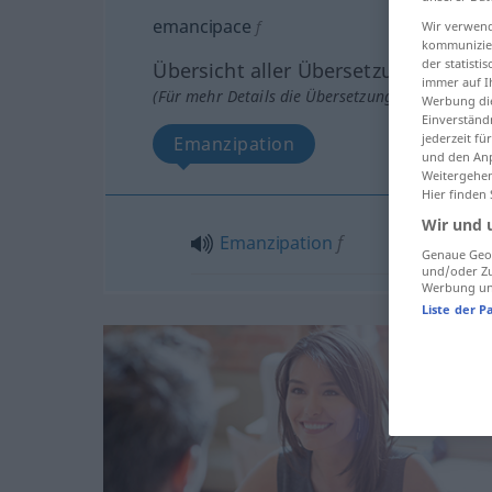
emancipace
f
Wir verwend
kommunizier
der statist
Übersicht aller Übersetzungen
immer auf I
(Für mehr Details die Übersetzung anklicken/an
Werbung die
Einverständ
jederzeit f
Emanzipation
und den Anp
Weitergehen
Hier finden
Wir und 
Emanzipation
f
Genaue Geol
und/oder Zu
Werbung und
Liste der P