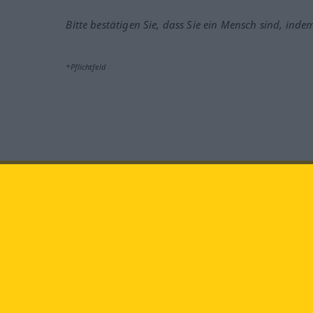
Bitte bestätigen Sie, dass Sie ein Mensch sind, inde
*Pflichtfeld
Besuchen Sie uns auf:
faceb
Langenscheidt