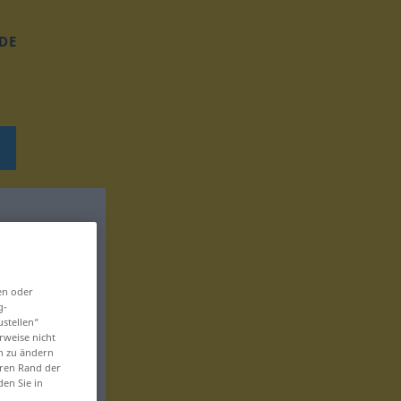
DE
en oder
g-
ustellen“
rweise nicht
en zu ändern
eren Rand der
den Sie in