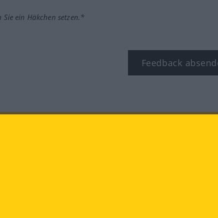
m Sie ein Häkchen setzen.*
Feedback absend
ook
YouTube
Instagram