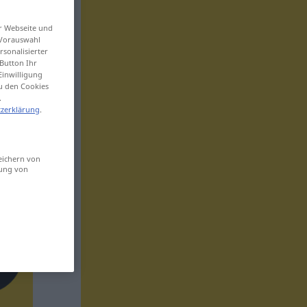
er Webseite und
 Vorauswahl
sonalisierter
Button Ihr
Einwilligung
zu den Cookies
.
zerklärung
.
eichern von
sung von