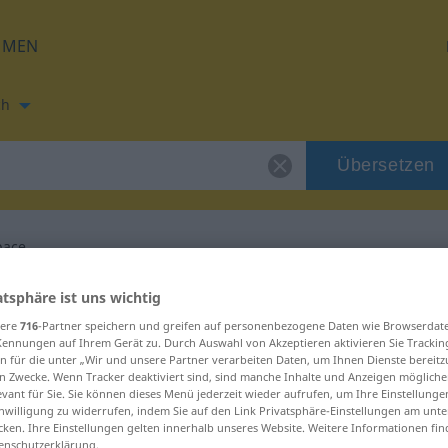
HMEN
ch
Übersetzen
pace
ung für "emancipace"
atsphäre ist uns wichtig
sere
716
-Partner speichern und greifen auf personenbezogene Daten wie Browserdat
Kennungen auf Ihrem Gerät zu. Durch Auswahl von Akzeptieren aktivieren Sie Trackin
tzung
n für die unter „Wir und unsere Partner verarbeiten Daten, um Ihnen Dienste bereitz
n Zwecke. Wenn Tracker deaktiviert sind, sind manche Inhalte und Anzeigen mögliche
evant für Sie. Sie können dieses Menü jederzeit wieder aufrufen, um Ihre Einstellung
inwilligung zu widerrufen, indem Sie auf den Link Privatsphäre-Einstellungen am unt
cken. Ihre Einstellungen gelten innerhalb unseres Website. Weitere Informationen fin
enschutzerklärung.