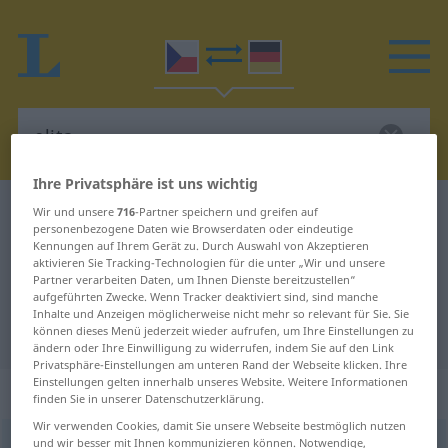
Ihre Privatsphäre ist uns wichtig
Tschechisch-Deutsch Wörterbuch
elita
Wir und unsere
716
-Partner speichern und greifen auf
personenbezogene Daten wie Browserdaten oder eindeutige
Tschechisch-Deutsch Übersetzung
Kennungen auf Ihrem Gerät zu. Durch Auswahl von Akzeptieren
aktivieren Sie Tracking-Technologien für die unter „Wir und unsere
für "elita"
Partner verarbeiten Daten, um Ihnen Dienste bereitzustellen“
aufgeführten Zwecke. Wenn Tracker deaktiviert sind, sind manche
Inhalte und Anzeigen möglicherweise nicht mehr so relevant für Sie. Sie
"elita" Deutsch Übersetzung
können dieses Menü jederzeit wieder aufrufen, um Ihre Einstellungen zu
ändern oder Ihre Einwilligung zu widerrufen, indem Sie auf den Link
Privatsphäre-Einstellungen am unteren Rand der Webseite klicken. Ihre
Einstellungen gelten innerhalb unseres Website. Weitere Informationen
„elita“
: feminin
finden Sie in unserer Datenschutzerklärung.
Wir verwenden Cookies, damit Sie unsere Webseite bestmöglich nutzen
und wir besser mit Ihnen kommunizieren können. Notwendige,
elita
f