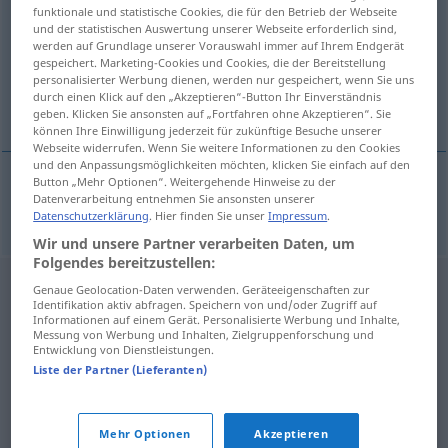
funktionale und statistische Cookies, die für den Betrieb der Webseite
und der statistischen Auswertung unserer Webseite erforderlich sind,
Übersicht aller Übersetzungen
werden auf Grundlage unserer Vorauswahl immer auf Ihrem Endgerät
(Für mehr Details die Übersetzung anklicken/antippen)
gespeichert. Marketing-Cookies und Cookies, die der Bereitstellung
personalisierter Werbung dienen, werden nur gespeichert, wenn Sie uns
durch einen Klick auf den „Akzeptieren“-Button Ihr Einverständnis
Elite
geben. Klicken Sie ansonsten auf „Fortfahren ohne Akzeptieren“. Sie
können Ihre Einwilligung jederzeit für zukünftige Besuche unserer
Webseite widerrufen. Wenn Sie weitere Informationen zu den Cookies
und den Anpassungsmöglichkeiten möchten, klicken Sie einfach auf den
Button „Mehr Optionen“. Weitergehende Hinweise zu der
Datenverarbeitung entnehmen Sie ansonsten unserer
Elite
f
elita
Datenschutzerklärung
. Hier finden Sie unser
Impressum
.
Wir und unsere Partner verarbeiten Daten, um
Folgendes bereitzustellen:
Genaue Geolocation-Daten verwenden. Geräteeigenschaften zur
Identifikation aktiv abfragen. Speichern von und/oder Zugriff auf
Informationen auf einem Gerät. Personalisierte Werbung und Inhalte,
Messung von Werbung und Inhalten, Zielgruppenforschung und
Entwicklung von Dienstleistungen.
Liste der Partner (Lieferanten)
Mehr Optionen
Akzeptieren