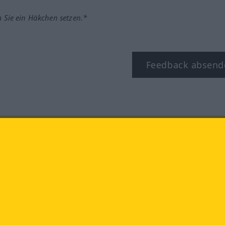
m Sie ein Häkchen setzen.*
Feedback absend
ook
YouTube
Instagram