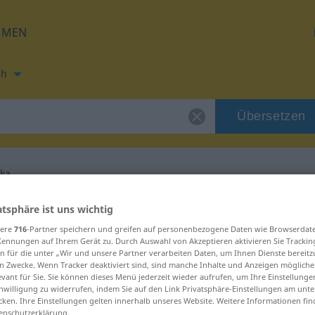
HMEN
ch
Übersetzen
nka
ung für "elektronka"
atsphäre ist uns wichtig
sere
716
-Partner speichern und greifen auf personenbezogene Daten wie Browserdat
Kennungen auf Ihrem Gerät zu. Durch Auswahl von Akzeptieren aktivieren Sie Trackin
zung
n für die unter „Wir und unsere Partner verarbeiten Daten, um Ihnen Dienste bereitz
n Zwecke. Wenn Tracker deaktiviert sind, sind manche Inhalte und Anzeigen mögliche
evant für Sie. Sie können dieses Menü jederzeit wieder aufrufen, um Ihre Einstellung
inwilligung zu widerrufen, indem Sie auf den Link Privatsphäre-Einstellungen am unt
cken. Ihre Einstellungen gelten innerhalb unseres Website. Weitere Informationen fin
enschutzerklärung.