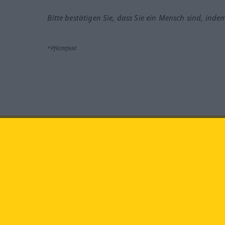
Bitte bestätigen Sie, dass Sie ein Mensch sind, inde
*Pflichtfeld
Besuchen Sie uns auf:
faceb
Langenscheidt