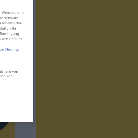
er Webseite und
 Vorauswahl
sonalisierter
Button Ihr
Einwilligung
zu den Cookies
.
zerklärung
.
eichern von
sung von