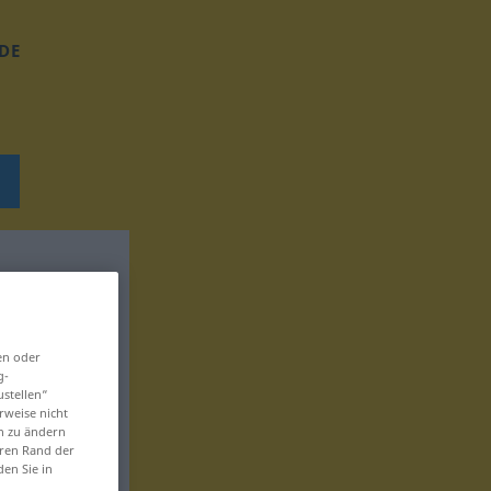
DE
en oder
g-
ustellen“
rweise nicht
en zu ändern
eren Rand der
den Sie in