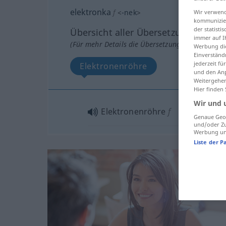
elektronka
f
<
-nek
>
Wir verwend
kommunizier
der statist
Übersicht aller Übersetzungen
immer auf I
(Für mehr Details die Übersetzung anklicken/an
Werbung die
Einverständ
jederzeit f
Elektronenröhre
und den Anp
Weitergehen
Hier finden
Wir und 
Elektronenröhre
f
Genaue Geol
und/oder Zu
Werbung und
Liste der P