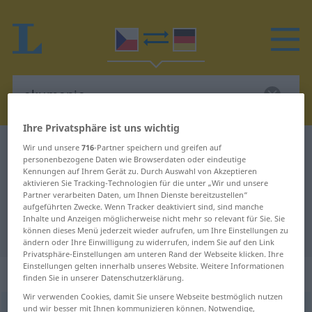
Ihre Privatsphäre ist uns wichtig
Tschechisch-Deutsch Wörterbuch
ekumenie
Wir und unsere
716
-Partner speichern und greifen auf
personenbezogene Daten wie Browserdaten oder eindeutige
Tschechisch-Deutsch Übersetzung
Kennungen auf Ihrem Gerät zu. Durch Auswahl von Akzeptieren
aktivieren Sie Tracking-Technologien für die unter „Wir und unsere
für "ekumenie"
Partner verarbeiten Daten, um Ihnen Dienste bereitzustellen“
aufgeführten Zwecke. Wenn Tracker deaktiviert sind, sind manche
Inhalte und Anzeigen möglicherweise nicht mehr so relevant für Sie. Sie
"ekumenie" Deutsch Übersetzung
können dieses Menü jederzeit wieder aufrufen, um Ihre Einstellungen zu
ändern oder Ihre Einwilligung zu widerrufen, indem Sie auf den Link
Privatsphäre-Einstellungen am unteren Rand der Webseite klicken. Ihre
Einstellungen gelten innerhalb unseres Website. Weitere Informationen
„ekumenie“
: feminin
finden Sie in unserer Datenschutzerklärung.
Wir verwenden Cookies, damit Sie unsere Webseite bestmöglich nutzen
und wir besser mit Ihnen kommunizieren können. Notwendige,
ekumenie
f