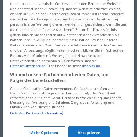
funktionale und statistische Cookies, die für den Betrieb der Webseite
und der statistischen Auswertung unserer Webseite erforderlich sind,
Übersicht aller Übersetzungen
werden auf Grundlage unserer Vorauswahl immer auf Ihrem Endgerät
(Für mehr Details die Übersetzung anklicken/antippen)
gespeichert. Marketing-Cookies und Cookies, die der Bereitstellung
personalisierter Werbung dienen, werden nur gespeichert, wenn Sie uns
durch einen Klick auf den „Akzeptieren“-Button Ihr Einverständnis
Ökumene
geben. Klicken Sie ansonsten auf „Fortfahren ohne Akzeptieren“. Sie
können Ihre Einwilligung jederzeit für zukünftige Besuche unserer
Webseite widerrufen. Wenn Sie weitere Informationen zu den Cookies
und den Anpassungsmöglichkeiten möchten, klicken Sie einfach auf den
Button „Mehr Optionen“. Weitergehende Hinweise zu der
Datenverarbeitung entnehmen Sie ansonsten unserer
Ökumene
f
ekumenie
Datenschutzerklärung
. Hier finden Sie unser
Impressum
.
Wir und unsere Partner verarbeiten Daten, um
Folgendes bereitzustellen:
Genaue Geolocation-Daten verwenden. Geräteeigenschaften zur
Identifikation aktiv abfragen. Speichern von und/oder Zugriff auf
Informationen auf einem Gerät. Personalisierte Werbung und Inhalte,
Messung von Werbung und Inhalten, Zielgruppenforschung und
Entwicklung von Dienstleistungen.
Liste der Partner (Lieferanten)
Mehr Optionen
Akzeptieren