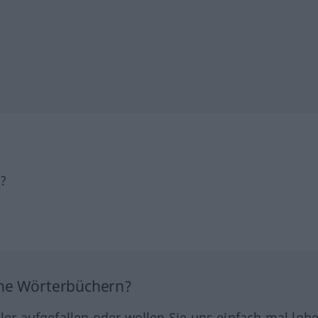
h?
ine Wörterbüchern?
hler aufgefallen oder wollen Sie uns einfach mal lob