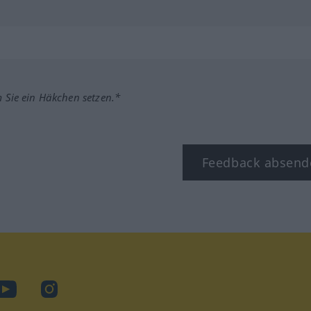
m Sie ein Häkchen setzen.*
Feedback absend
ook
YouTube
Instagram