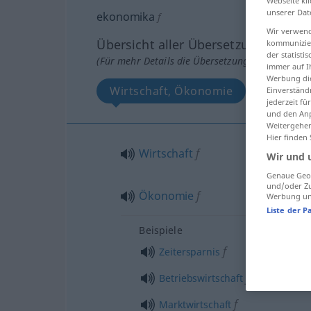
Webseite kli
unserer Dat
ekonomika
f
Wir verwend
Übersicht aller Übersetzungen
kommunizier
der statist
(Für mehr Details die Übersetzung anklicken/an
immer auf I
Werbung die
Wirtschaft, Ökonomie
Einverständ
jederzeit f
und den Anp
Weitergehen
Hier finden
Wirtschaft
f
Wir und 
Genaue Geol
und/oder Zu
Ökonomie
f
Werbung und
Liste der P
Beispiele
f
Zeitersparnis
f
Betriebswirtschaft
f
Marktwirtschaft