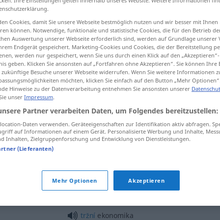
cken. Ihre Einstellungen gelten innerhalb unseres Website. Weitere Informationen fin
enschutzerklärung.
en Cookies, damit Sie unsere Webseite bestmöglich nutzen und wir besser mit Ihnen
en können. Notwendige, funktionale und statistische Cookies, die für den Betrieb d
ischen Auswertung unserer Webseite erforderlich sind, werden auf Grundlage unserer
tippen)
hrem Endgerät gespeichert. Marketing-Cookies und Cookies, die der Bereitstellung per
nen, werden nur gespeichert, wenn Sie uns durch einen Klick auf den „Akzeptieren“-
nis geben. Klicken Sie ansonsten auf „Fortfahren ohne Akzeptieren“. Sie können Ihre 
ür zukünftige Besuche unserer Webseite widerrufen. Wenn Sie weitere Informationen 
assungsmöglichkeiten möchten, klicken Sie einfach auf den Button „Mehr Optionen“
de Hinweise zu der Datenverarbeitung entnehmen Sie ansonsten unserer
Datenschut
 Sie unser
Impressum
.
ekonomika
unsere Partner verarbeiten Daten, um Folgendes bereitzustellen:
ocation-Daten verwenden. Geräteeigenschaften zur Identifikation aktiv abfragen. Sp
griff auf Informationen auf einem Gerät. Personalisierte Werbung und Inhalte, Mes
ekonomika
 Inhalten, Zielgruppenforschung und Entwicklung von Dienstleistungen.
artner (Lieferanten)
časová ekonomika
Mehr Optionen
Akzeptieren
podniková ekonomika
tržní
ekonomika