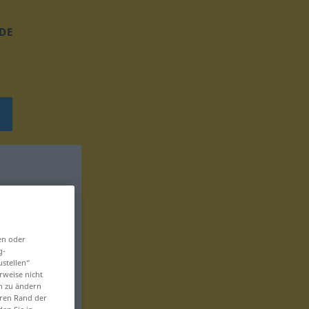
DE
en oder
g-
ustellen“
rweise nicht
en zu ändern
eren Rand der