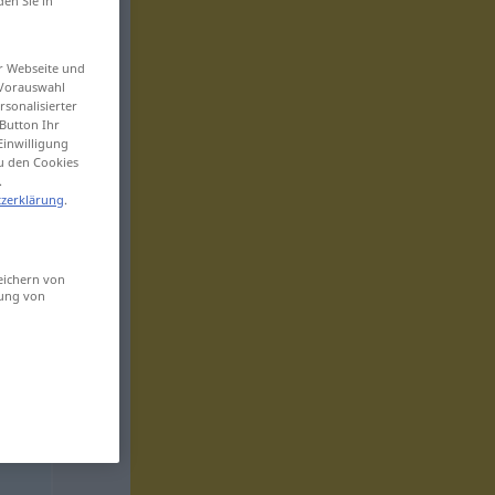
den Sie in
er Webseite und
 Vorauswahl
sonalisierter
Button Ihr
Einwilligung
zu den Cookies
.
zerklärung
.
eichern von
sung von