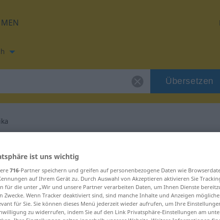
HMEN
ch
Übersetzen
ika
zung für "ekonomika"
atsphäre ist uns wichtig
sere
716
-Partner speichern und greifen auf personenbezogene Daten wie Browserdat
zung
Kennungen auf Ihrem Gerät zu. Durch Auswahl von Akzeptieren aktivieren Sie Trackin
n für die unter „Wir und unsere Partner verarbeiten Daten, um Ihnen Dienste bereitz
n Zwecke. Wenn Tracker deaktiviert sind, sind manche Inhalte und Anzeigen mögliche
evant für Sie. Sie können dieses Menü jederzeit wieder aufrufen, um Ihre Einstellung
inwilligung zu widerrufen, indem Sie auf den Link Privatsphäre-Einstellungen am unt