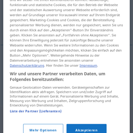
funktionale und statistische Cookies, die für den Betrieb der Webseite
und der statistischen Auswertung unserer Webseite erforderlich sind,
Übersicht aller Übersetzungen
werden auf Grundlage unserer Vorauswahl immer auf Ihrem Endgerät
(Für mehr Details die Übersetzung anklicken/antippen)
gespeichert. Marketing-Cookies und Cookies, die der Bereitstellung
personalisierter Werbung dienen, werden nur gespeichert, wenn Sie uns
durch einen Klick auf den „Akzeptieren“-Button Ihr Einverständnis
Ökonomie, Wirtschaftswissenschaft
geben. Klicken Sie ansonsten auf „Fortfahren ohne Akzeptieren“. Sie
können Ihre Einwilligung jederzeit für zukünftige Besuche unserer
Webseite widerrufen. Wenn Sie weitere Informationen zu den Cookies
und den Anpassungsmöglichkeiten möchten, klicken Sie einfach auf den
Button „Mehr Optionen“. Weitergehende Hinweise zu der
Datenverarbeitung entnehmen Sie ansonsten unserer
Ökonomie
f
ekonomie
Datenschutzerklärung
. Hier finden Sie unser
Impressum
.
Wir und unsere Partner verarbeiten Daten, um
Wirtschaftswissenschaft
f
ekonomie
Folgendes bereitzustellen:
Genaue Geolocation-Daten verwenden. Geräteeigenschaften zur
ekonomičnost
ekonomie → siehe „
“
Identifikation aktiv abfragen. Speichern von und/oder Zugriff auf
Informationen auf einem Gerät. Personalisierte Werbung und Inhalte,
Messung von Werbung und Inhalten, Zielgruppenforschung und
Entwicklung von Dienstleistungen.
Liste der Partner (Lieferanten)
Mehr Optionen
Akzeptieren