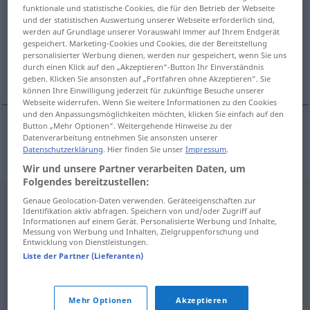
funktionale und statistische Cookies, die für den Betrieb der Webseite
und der statistischen Auswertung unserer Webseite erforderlich sind,
Übersicht aller Übersetzungen
werden auf Grundlage unserer Vorauswahl immer auf Ihrem Endgerät
(Für mehr Details die Übersetzung anklicken/antippen)
gespeichert. Marketing-Cookies und Cookies, die der Bereitstellung
personalisierter Werbung dienen, werden nur gespeichert, wenn Sie uns
durch einen Klick auf den „Akzeptieren“-Button Ihr Einverständnis
Ökologie
geben. Klicken Sie ansonsten auf „Fortfahren ohne Akzeptieren“. Sie
können Ihre Einwilligung jederzeit für zukünftige Besuche unserer
Webseite widerrufen. Wenn Sie weitere Informationen zu den Cookies
und den Anpassungsmöglichkeiten möchten, klicken Sie einfach auf den
Button „Mehr Optionen“. Weitergehende Hinweise zu der
Datenverarbeitung entnehmen Sie ansonsten unserer
Ökologie
f
ekologie
Datenschutzerklärung
. Hier finden Sie unser
Impressum
.
Wir und unsere Partner verarbeiten Daten, um
Folgendes bereitzustellen:
Genaue Geolocation-Daten verwenden. Geräteeigenschaften zur
Identifikation aktiv abfragen. Speichern von und/oder Zugriff auf
Informationen auf einem Gerät. Personalisierte Werbung und Inhalte,
Messung von Werbung und Inhalten, Zielgruppenforschung und
Entwicklung von Dienstleistungen.
Liste der Partner (Lieferanten)
Mehr Optionen
Akzeptieren