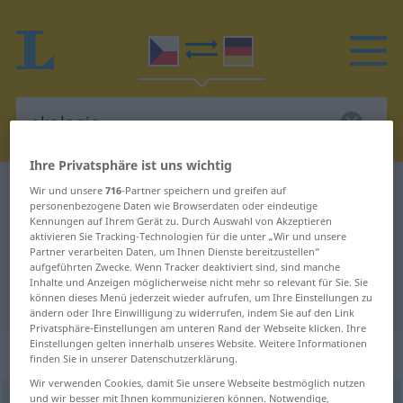
Ihre Privatsphäre ist uns wichtig
Tschechisch-Deutsch Wörterbuch
ekologie
Wir und unsere
716
-Partner speichern und greifen auf
personenbezogene Daten wie Browserdaten oder eindeutige
Tschechisch-Deutsch Übersetzung
Kennungen auf Ihrem Gerät zu. Durch Auswahl von Akzeptieren
aktivieren Sie Tracking-Technologien für die unter „Wir und unsere
für "ekologie"
Partner verarbeiten Daten, um Ihnen Dienste bereitzustellen“
aufgeführten Zwecke. Wenn Tracker deaktiviert sind, sind manche
Inhalte und Anzeigen möglicherweise nicht mehr so relevant für Sie. Sie
"ekologie" Deutsch Übersetzung
können dieses Menü jederzeit wieder aufrufen, um Ihre Einstellungen zu
ändern oder Ihre Einwilligung zu widerrufen, indem Sie auf den Link
Privatsphäre-Einstellungen am unteren Rand der Webseite klicken. Ihre
Einstellungen gelten innerhalb unseres Website. Weitere Informationen
„ekologie“
: feminin
finden Sie in unserer Datenschutzerklärung.
Wir verwenden Cookies, damit Sie unsere Webseite bestmöglich nutzen
und wir besser mit Ihnen kommunizieren können. Notwendige,
ekologie
f