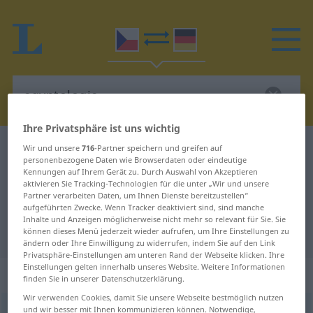
Ihre Privatsphäre ist uns wichtig
Tschechisch-Deutsch Wörterbuch
egyptologie
Wir und unsere
716
-Partner speichern und greifen auf
personenbezogene Daten wie Browserdaten oder eindeutige
Tschechisch-Deutsch Übersetzung
Kennungen auf Ihrem Gerät zu. Durch Auswahl von Akzeptieren
aktivieren Sie Tracking-Technologien für die unter „Wir und unsere
für "egyptologie"
Partner verarbeiten Daten, um Ihnen Dienste bereitzustellen“
aufgeführten Zwecke. Wenn Tracker deaktiviert sind, sind manche
Inhalte und Anzeigen möglicherweise nicht mehr so relevant für Sie. Sie
"egyptologie" Deutsch Übersetzung
können dieses Menü jederzeit wieder aufrufen, um Ihre Einstellungen zu
ändern oder Ihre Einwilligung zu widerrufen, indem Sie auf den Link
Privatsphäre-Einstellungen am unteren Rand der Webseite klicken. Ihre
Einstellungen gelten innerhalb unseres Website. Weitere Informationen
„egyptologie“
: feminin
finden Sie in unserer Datenschutzerklärung.
Wir verwenden Cookies, damit Sie unsere Webseite bestmöglich nutzen
und wir besser mit Ihnen kommunizieren können. Notwendige,
egyptologie
f