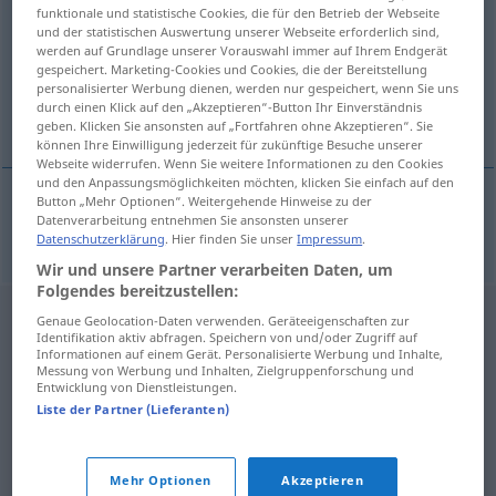
funktionale und statistische Cookies, die für den Betrieb der Webseite
und der statistischen Auswertung unserer Webseite erforderlich sind,
Übersicht aller Übersetzungen
werden auf Grundlage unserer Vorauswahl immer auf Ihrem Endgerät
(Für mehr Details die Übersetzung anklicken/antippen)
gespeichert. Marketing-Cookies und Cookies, die der Bereitstellung
personalisierter Werbung dienen, werden nur gespeichert, wenn Sie uns
durch einen Klick auf den „Akzeptieren“-Button Ihr Einverständnis
Ägyptologie
geben. Klicken Sie ansonsten auf „Fortfahren ohne Akzeptieren“. Sie
können Ihre Einwilligung jederzeit für zukünftige Besuche unserer
Webseite widerrufen. Wenn Sie weitere Informationen zu den Cookies
und den Anpassungsmöglichkeiten möchten, klicken Sie einfach auf den
Button „Mehr Optionen“. Weitergehende Hinweise zu der
Datenverarbeitung entnehmen Sie ansonsten unserer
Ägyptologie
f
egyptologie
Datenschutzerklärung
. Hier finden Sie unser
Impressum
.
Wir und unsere Partner verarbeiten Daten, um
Folgendes bereitzustellen:
Genaue Geolocation-Daten verwenden. Geräteeigenschaften zur
Identifikation aktiv abfragen. Speichern von und/oder Zugriff auf
Informationen auf einem Gerät. Personalisierte Werbung und Inhalte,
Messung von Werbung und Inhalten, Zielgruppenforschung und
Entwicklung von Dienstleistungen.
Liste der Partner (Lieferanten)
Mehr Optionen
Akzeptieren