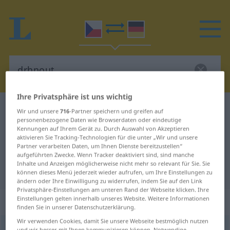
Ihre Privatsphäre ist uns wichtig
Tschechisch-Deutsch Wörterbuch
drhnout
Wir und unsere
716
-Partner speichern und greifen auf
personenbezogene Daten wie Browserdaten oder eindeutige
Tschechisch-Deutsch Übersetzung
Kennungen auf Ihrem Gerät zu. Durch Auswahl von Akzeptieren
aktivieren Sie Tracking-Technologien für die unter „Wir und unsere
für "drhnout"
Partner verarbeiten Daten, um Ihnen Dienste bereitzustellen“
aufgeführten Zwecke. Wenn Tracker deaktiviert sind, sind manche
Inhalte und Anzeigen möglicherweise nicht mehr so relevant für Sie. Sie
"drhnout" Deutsch Übersetzung
können dieses Menü jederzeit wieder aufrufen, um Ihre Einstellungen zu
ändern oder Ihre Einwilligung zu widerrufen, indem Sie auf den Link
Privatsphäre-Einstellungen am unteren Rand der Webseite klicken. Ihre
Einstellungen gelten innerhalb unseres Website. Weitere Informationen
„drhnout“
finden Sie in unserer Datenschutzerklärung.
Wir verwenden Cookies, damit Sie unsere Webseite bestmöglich nutzen
drhnout
(
vy-
<
-hl/-hnul
, -hnut
>)
und wir besser mit Ihnen kommunizieren können. Notwendige,