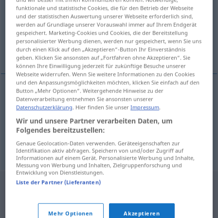
funktionale und statistische Cookies, die für den Betrieb der Webseite
und der statistischen Auswertung unserer Webseite erforderlich sind,
Übersicht aller Übersetzungen
werden auf Grundlage unserer Vorauswahl immer auf Ihrem Endgerät
(Für mehr Details die Übersetzung anklicken/antippen)
gespeichert. Marketing-Cookies und Cookies, die der Bereitstellung
personalisierter Werbung dienen, werden nur gespeichert, wenn Sie uns
durch einen Klick auf den „Akzeptieren“-Button Ihr Einverständnis
scheuern, reiben, schleifen, klöppeln
geben. Klicken Sie ansonsten auf „Fortfahren ohne Akzeptieren“. Sie
können Ihre Einwilligung jederzeit für zukünftige Besuche unserer
Webseite widerrufen. Wenn Sie weitere Informationen zu den Cookies
und den Anpassungsmöglichkeiten möchten, klicken Sie einfach auf den
Button „Mehr Optionen“. Weitergehende Hinweise zu der
Datenverarbeitung entnehmen Sie ansonsten unserer
scheuern
,
reiben
sauber
drhnout
Datenschutzerklärung
. Hier finden Sie unser
Impressum
.
Wir und unsere Partner verarbeiten Daten, um
schleifen
Rad
drhnout
Folgendes bereitzustellen:
Genaue Geolocation-Daten verwenden. Geräteeigenschaften zur
klöppeln
Spitzen
drhnout
Identifikation aktiv abfragen. Speichern von und/oder Zugriff auf
Informationen auf einem Gerät. Personalisierte Werbung und Inhalte,
Messung von Werbung und Inhalten, Zielgruppenforschung und
Entwicklung von Dienstleistungen.
Liste der Partner (Lieferanten)
Mehr Optionen
Akzeptieren