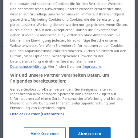
funktionale und statistische Cookies, die für den Betrieb der Webseite
und der statistischen Auswertung unserer Webseite erforderlich sind,
Übersicht aller Übersetzungen
werden auf Grundlage unserer Vorauswahl immer auf Ihrem Endgerät
(Für mehr Details die Übersetzung anklicken/antippen)
gespeichert. Marketing-Cookies und Cookies, die der Bereitstellung
personalisierter Werbung dienen, werden nur gespeichert, wenn Sie uns
durch einen Klick auf den „Akzeptieren“-Button Ihr Einverständnis
Zyniker
geben. Klicken Sie ansonsten auf „Fortfahren ohne Akzeptieren“. Sie
können Ihre Einwilligung jederzeit für zukünftige Besuche unserer
Webseite widerrufen. Wenn Sie weitere Informationen zu den Cookies
und den Anpassungsmöglichkeiten möchten, klicken Sie einfach auf den
Button „Mehr Optionen“. Weitergehende Hinweise zu der
Datenverarbeitung entnehmen Sie ansonsten unserer
Zyniker
m
cynik
Datenschutzerklärung
. Hier finden Sie unser
Impressum
.
Wir und unsere Partner verarbeiten Daten, um
Folgendes bereitzustellen:
Genaue Geolocation-Daten verwenden. Geräteeigenschaften zur
Identifikation aktiv abfragen. Speichern von und/oder Zugriff auf
Informationen auf einem Gerät. Personalisierte Werbung und Inhalte,
Messung von Werbung und Inhalten, Zielgruppenforschung und
Entwicklung von Dienstleistungen.
Liste der Partner (Lieferanten)
Mehr Optionen
Akzeptieren