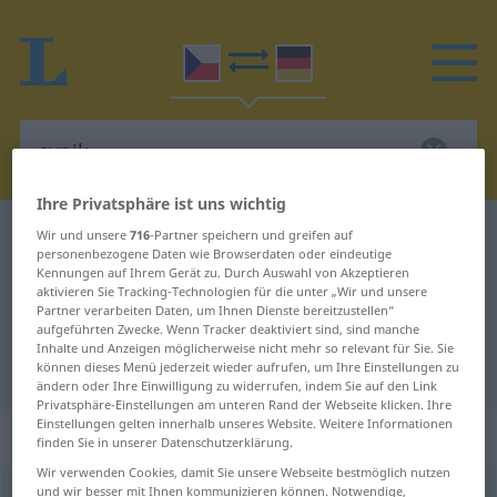
Ihre Privatsphäre ist uns wichtig
Tschechisch-Deutsch Wörterbuch
cynik
Wir und unsere
716
-Partner speichern und greifen auf
personenbezogene Daten wie Browserdaten oder eindeutige
Tschechisch-Deutsch Übersetzung
Kennungen auf Ihrem Gerät zu. Durch Auswahl von Akzeptieren
aktivieren Sie Tracking-Technologien für die unter „Wir und unsere
für "cynik"
Partner verarbeiten Daten, um Ihnen Dienste bereitzustellen“
aufgeführten Zwecke. Wenn Tracker deaktiviert sind, sind manche
Inhalte und Anzeigen möglicherweise nicht mehr so relevant für Sie. Sie
"cynik" Deutsch Übersetzung
können dieses Menü jederzeit wieder aufrufen, um Ihre Einstellungen zu
ändern oder Ihre Einwilligung zu widerrufen, indem Sie auf den Link
Privatsphäre-Einstellungen am unteren Rand der Webseite klicken. Ihre
Einstellungen gelten innerhalb unseres Website. Weitere Informationen
„cynik“
: maskulin
finden Sie in unserer Datenschutzerklärung.
Wir verwenden Cookies, damit Sie unsere Webseite bestmöglich nutzen
und wir besser mit Ihnen kommunizieren können. Notwendige,
cynik
m
<
-ci/-kové
>