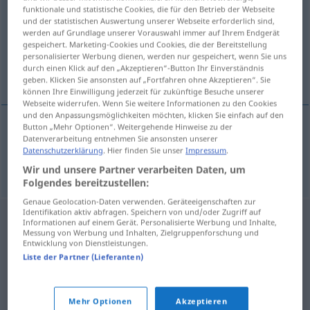
funktionale und statistische Cookies, die für den Betrieb der Webseite
und der statistischen Auswertung unserer Webseite erforderlich sind,
Übersicht aller Übersetzungen
werden auf Grundlage unserer Vorauswahl immer auf Ihrem Endgerät
(Für mehr Details die Übersetzung anklicken/antippen)
gespeichert. Marketing-Cookies und Cookies, die der Bereitstellung
personalisierter Werbung dienen, werden nur gespeichert, wenn Sie uns
durch einen Klick auf den „Akzeptieren“-Button Ihr Einverständnis
Zyklus
geben. Klicken Sie ansonsten auf „Fortfahren ohne Akzeptieren“. Sie
können Ihre Einwilligung jederzeit für zukünftige Besuche unserer
Webseite widerrufen. Wenn Sie weitere Informationen zu den Cookies
und den Anpassungsmöglichkeiten möchten, klicken Sie einfach auf den
Button „Mehr Optionen“. Weitergehende Hinweise zu der
Datenverarbeitung entnehmen Sie ansonsten unserer
Zyklus
m
cyklus
Datenschutzerklärung
. Hier finden Sie unser
Impressum
.
Wir und unsere Partner verarbeiten Daten, um
Folgendes bereitzustellen:
Genaue Geolocation-Daten verwenden. Geräteeigenschaften zur
Identifikation aktiv abfragen. Speichern von und/oder Zugriff auf
Informationen auf einem Gerät. Personalisierte Werbung und Inhalte,
Messung von Werbung und Inhalten, Zielgruppenforschung und
Entwicklung von Dienstleistungen.
Liste der Partner (Lieferanten)
Mehr Optionen
Akzeptieren