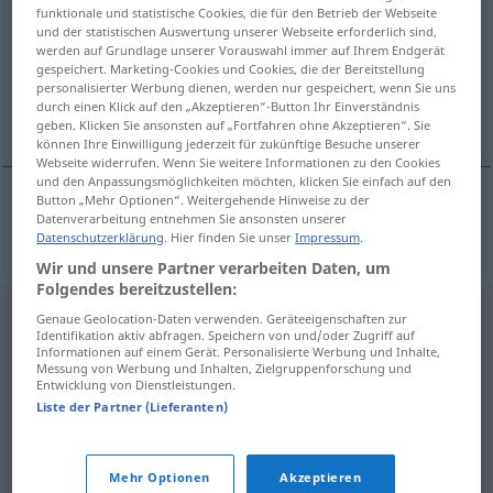
funktionale und statistische Cookies, die für den Betrieb der Webseite
und der statistischen Auswertung unserer Webseite erforderlich sind,
Übersicht aller Übersetzungen
werden auf Grundlage unserer Vorauswahl immer auf Ihrem Endgerät
(Für mehr Details die Übersetzung anklicken/antippen)
gespeichert. Marketing-Cookies und Cookies, die der Bereitstellung
personalisierter Werbung dienen, werden nur gespeichert, wenn Sie uns
durch einen Klick auf den „Akzeptieren“-Button Ihr Einverständnis
Radfahrerin
geben. Klicken Sie ansonsten auf „Fortfahren ohne Akzeptieren“. Sie
können Ihre Einwilligung jederzeit für zukünftige Besuche unserer
Webseite widerrufen. Wenn Sie weitere Informationen zu den Cookies
und den Anpassungsmöglichkeiten möchten, klicken Sie einfach auf den
Button „Mehr Optionen“. Weitergehende Hinweise zu der
Datenverarbeitung entnehmen Sie ansonsten unserer
Radfahrerin
f
cyklistka
Datenschutzerklärung
. Hier finden Sie unser
Impressum
.
Wir und unsere Partner verarbeiten Daten, um
Folgendes bereitzustellen:
Genaue Geolocation-Daten verwenden. Geräteeigenschaften zur
Identifikation aktiv abfragen. Speichern von und/oder Zugriff auf
Informationen auf einem Gerät. Personalisierte Werbung und Inhalte,
Messung von Werbung und Inhalten, Zielgruppenforschung und
Entwicklung von Dienstleistungen.
Liste der Partner (Lieferanten)
Mehr Optionen
Akzeptieren