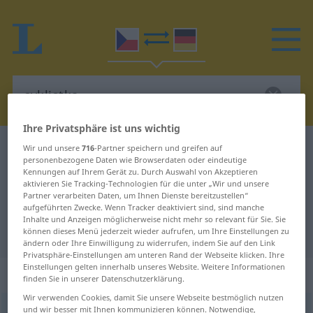
Ihre Privatsphäre ist uns wichtig
Tschechisch-Deutsch Wörterbuch
cyklistka
Wir und unsere
716
-Partner speichern und greifen auf
personenbezogene Daten wie Browserdaten oder eindeutige
Tschechisch-Deutsch Übersetzung
Kennungen auf Ihrem Gerät zu. Durch Auswahl von Akzeptieren
aktivieren Sie Tracking-Technologien für die unter „Wir und unsere
für "cyklistka"
Partner verarbeiten Daten, um Ihnen Dienste bereitzustellen“
aufgeführten Zwecke. Wenn Tracker deaktiviert sind, sind manche
Inhalte und Anzeigen möglicherweise nicht mehr so relevant für Sie. Sie
"cyklistka" Deutsch Übersetzung
können dieses Menü jederzeit wieder aufrufen, um Ihre Einstellungen zu
ändern oder Ihre Einwilligung zu widerrufen, indem Sie auf den Link
Privatsphäre-Einstellungen am unteren Rand der Webseite klicken. Ihre
Einstellungen gelten innerhalb unseres Website. Weitere Informationen
„cyklistka“
: feminin
finden Sie in unserer Datenschutzerklärung.
Wir verwenden Cookies, damit Sie unsere Webseite bestmöglich nutzen
und wir besser mit Ihnen kommunizieren können. Notwendige,
cyklistka
f
<
-tek
>