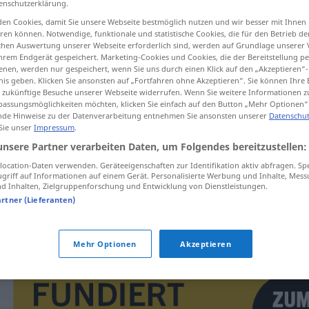
enschutzerklärung.
en Cookies, damit Sie unsere Webseite bestmöglich nutzen und wir besser mit Ihnen
en können. Notwendige, funktionale und statistische Cookies, die für den Betrieb d
ischen Auswertung unserer Webseite erforderlich sind, werden auf Grundlage unserer
hrem Endgerät gespeichert. Marketing-Cookies und Cookies, die der Bereitstellung per
tippen)
nen, werden nur gespeichert, wenn Sie uns durch einen Klick auf den „Akzeptieren“-
nis geben. Klicken Sie ansonsten auf „Fortfahren ohne Akzeptieren“. Sie können Ihre 
ür zukünftige Besuche unserer Webseite widerrufen. Wenn Sie weitere Informationen 
assungsmöglichkeiten möchten, klicken Sie einfach auf den Button „Mehr Optionen“
de Hinweise zu der Datenverarbeitung entnehmen Sie ansonsten unserer
Datenschut
 Sie unser
Impressum
.
unsere Partner verarbeiten Daten, um Folgendes bereitzustellen:
cvrlikat
ocation-Daten verwenden. Geräteeigenschaften zur Identifikation aktiv abfragen. Sp
griff auf Informationen auf einem Gerät. Personalisierte Werbung und Inhalte, Mes
 Inhalten, Zielgruppenforschung und Entwicklung von Dienstleistungen.
artner (Lieferanten)
vrabci cvrlikají
Mehr Optionen
Akzeptieren