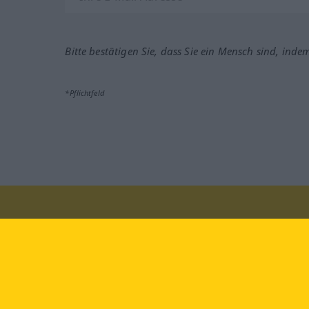
Bitte bestätigen Sie, dass Sie ein Mensch sind, inde
*Pflichtfeld
Besuchen Sie uns auf:
faceb