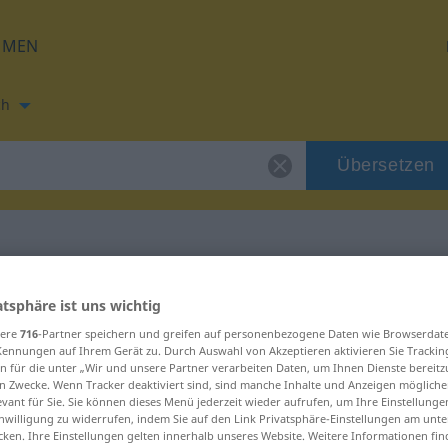
HMEN
ch
Übersetzen
ng für "cvrlikat"
atsphäre ist uns wichtig
sere
716
-Partner speichern und greifen auf personenbezogene Daten wie Browserdat
Kennungen auf Ihrem Gerät zu. Durch Auswahl von Akzeptieren aktivieren Sie Trackin
n für die unter „Wir und unsere Partner verarbeiten Daten, um Ihnen Dienste bereitz
n Zwecke. Wenn Tracker deaktiviert sind, sind manche Inhalte und Anzeigen mögliche
evant für Sie. Sie können dieses Menü jederzeit wieder aufrufen, um Ihre Einstellung
inwilligung zu widerrufen, indem Sie auf den Link Privatsphäre-Einstellungen am unt
cken. Ihre Einstellungen gelten innerhalb unseres Website. Weitere Informationen fin