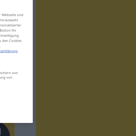
er Webseite und
 Vorauswahl
sonalisierter
Button Ihr
Einwilligung
zu den Cookies
.
zerklärung
.
eichern von
sung von