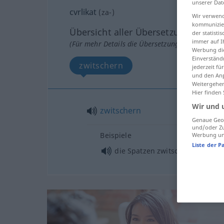
unserer Dat
cvrlikat
(
za-
)
Wir verwend
kommunizier
Übersicht aller Übersetzungen
der statist
immer auf I
(Für mehr Details die Übersetzung anklicken/an
Werbung die
Einverständ
zwitschern
jederzeit f
und den Anp
Weitergehen
Hier finden
Wir und 
zwitschern
Genaue Geol
und/oder Zu
Beispiele
Werbung und
Liste der P
die Spatzen zwitschern