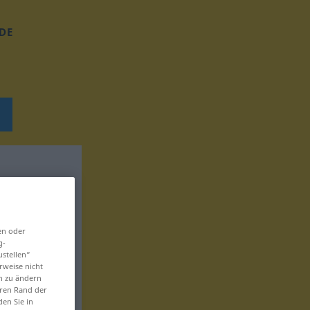
DE
en oder
g-
ustellen“
rweise nicht
en zu ändern
eren Rand der
den Sie in