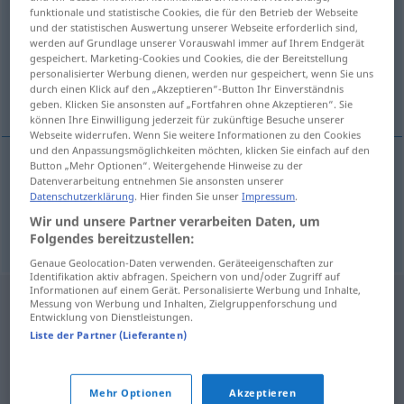
funktionale und statistische Cookies, die für den Betrieb der Webseite
und der statistischen Auswertung unserer Webseite erforderlich sind,
Übersicht aller Übersetzungen
werden auf Grundlage unserer Vorauswahl immer auf Ihrem Endgerät
(Für mehr Details die Übersetzung anklicken/antippen)
gespeichert. Marketing-Cookies und Cookies, die der Bereitstellung
personalisierter Werbung dienen, werden nur gespeichert, wenn Sie uns
durch einen Klick auf den „Akzeptieren“-Button Ihr Einverständnis
Klappern, Ticken
geben. Klicken Sie ansonsten auf „Fortfahren ohne Akzeptieren“. Sie
können Ihre Einwilligung jederzeit für zukünftige Besuche unserer
Webseite widerrufen. Wenn Sie weitere Informationen zu den Cookies
und den Anpassungsmöglichkeiten möchten, klicken Sie einfach auf den
Button „Mehr Optionen“. Weitergehende Hinweise zu der
Datenverarbeitung entnehmen Sie ansonsten unserer
Klappern
n
cvakot
Datenschutzerklärung
. Hier finden Sie unser
Impressum
.
Wir und unsere Partner verarbeiten Daten, um
Ticken
n
cvakot
Folgendes bereitzustellen:
Genaue Geolocation-Daten verwenden. Geräteeigenschaften zur
Identifikation aktiv abfragen. Speichern von und/oder Zugriff auf
Informationen auf einem Gerät. Personalisierte Werbung und Inhalte,
Messung von Werbung und Inhalten, Zielgruppenforschung und
Entwicklung von Dienstleistungen.
Liste der Partner (Lieferanten)
Mehr Optionen
Akzeptieren