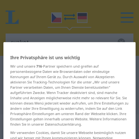
Ihre Privatsphäre ist uns wichtig
Tschechisch-Deutsch Wörterbuch
cvakot
Wir und unsere
716
-Partner speichern und greifen auf
personenbezogene Daten wie Browserdaten oder eindeutige
Tschechisch-Deutsch Übersetzung
Kennungen auf Ihrem Gerät zu. Durch Auswahl von Akzeptieren
aktivieren Sie Tracking-Technologien für die unter „Wir und unsere
für "cvakot"
Partner verarbeiten Daten, um Ihnen Dienste bereitzustellen“
aufgeführten Zwecke. Wenn Tracker deaktiviert sind, sind manche
Inhalte und Anzeigen möglicherweise nicht mehr so relevant für Sie. Sie
"cvakot" Deutsch Übersetzung
können dieses Menü jederzeit wieder aufrufen, um Ihre Einstellungen zu
ändern oder Ihre Einwilligung zu widerrufen, indem Sie auf den Link
Privatsphäre-Einstellungen am unteren Rand der Webseite klicken. Ihre
Einstellungen gelten innerhalb unseres Website. Weitere Informationen
„cvakot“
: maskulin
finden Sie in unserer Datenschutzerklärung.
Wir verwenden Cookies, damit Sie unsere Webseite bestmöglich nutzen
cvakot
und wir besser mit Ihnen kommunizieren können. Notwendige,
m