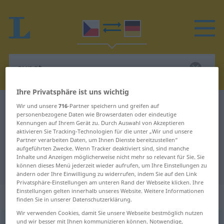
Ihre Privatsphäre ist uns wichtig
Tschechisch-Deutsch Wörterbuch
cupat
Wir und unsere
716
-Partner speichern und greifen auf
personenbezogene Daten wie Browserdaten oder eindeutige
Tschechisch-Deutsch Übersetzung
Kennungen auf Ihrem Gerät zu. Durch Auswahl von Akzeptieren
aktivieren Sie Tracking-Technologien für die unter „Wir und unsere
für "cupat"
Partner verarbeiten Daten, um Ihnen Dienste bereitzustellen“
aufgeführten Zwecke. Wenn Tracker deaktiviert sind, sind manche
Inhalte und Anzeigen möglicherweise nicht mehr so relevant für Sie. Sie
"cupat" Deutsch Übersetzung
können dieses Menü jederzeit wieder aufrufen, um Ihre Einstellungen zu
ändern oder Ihre Einwilligung zu widerrufen, indem Sie auf den Link
Privatsphäre-Einstellungen am unteren Rand der Webseite klicken. Ihre
Einstellungen gelten innerhalb unseres Website. Weitere Informationen
„cupat“
finden Sie in unserer Datenschutzerklärung.
Wir verwenden Cookies, damit Sie unsere Webseite bestmöglich nutzen
und wir besser mit Ihnen kommunizieren können. Notwendige,
cupat
(
po-
) (
za-
<
-u/-ám
>)
,
cupitat
(
za-
)