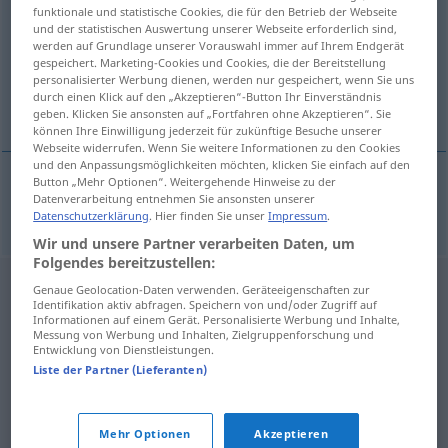
funktionale und statistische Cookies, die für den Betrieb der Webseite
und der statistischen Auswertung unserer Webseite erforderlich sind,
Übersicht aller Übersetzungen
werden auf Grundlage unserer Vorauswahl immer auf Ihrem Endgerät
(Für mehr Details die Übersetzung anklicken/antippen)
gespeichert. Marketing-Cookies und Cookies, die der Bereitstellung
personalisierter Werbung dienen, werden nur gespeichert, wenn Sie uns
durch einen Klick auf den „Akzeptieren“-Button Ihr Einverständnis
trippeln
geben. Klicken Sie ansonsten auf „Fortfahren ohne Akzeptieren“. Sie
können Ihre Einwilligung jederzeit für zukünftige Besuche unserer
Webseite widerrufen. Wenn Sie weitere Informationen zu den Cookies
und den Anpassungsmöglichkeiten möchten, klicken Sie einfach auf den
Button „Mehr Optionen“. Weitergehende Hinweise zu der
Datenverarbeitung entnehmen Sie ansonsten unserer
trippeln
Kind
cupat
Datenschutzerklärung
. Hier finden Sie unser
Impressum
.
Wir und unsere Partner verarbeiten Daten, um
Folgendes bereitzustellen:
Genaue Geolocation-Daten verwenden. Geräteeigenschaften zur
Identifikation aktiv abfragen. Speichern von und/oder Zugriff auf
Informationen auf einem Gerät. Personalisierte Werbung und Inhalte,
Messung von Werbung und Inhalten, Zielgruppenforschung und
Entwicklung von Dienstleistungen.
Liste der Partner (Lieferanten)
Mehr Optionen
Akzeptieren