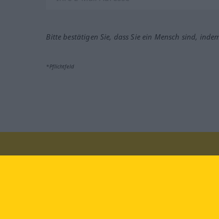
Bitte bestätigen Sie, dass Sie ein Mensch sind, inde
*Pflichtfeld
Besuchen Sie uns auf:
faceb