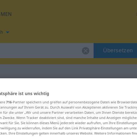
HMEN
ch
Übersetzen
ng für "culit se"
atsphäre ist uns wichtig
sere
716
-Partner speichern und greifen auf personenbezogene Daten wie Browserdat
Kennungen auf Ihrem Gerät zu. Durch Auswahl von Akzeptieren aktivieren Sie Trackin
n für die unter „Wir und unsere Partner verarbeiten Daten, um Ihnen Dienste bereitz
n Zwecke. Wenn Tracker deaktiviert sind, sind manche Inhalte und Anzeigen mögliche
evant für Sie. Sie können dieses Menü jederzeit wieder aufrufen, um Ihre Einstellung
inwilligung zu widerrufen, indem Sie auf den Link Privatsphäre-Einstellungen am unt
cken. Ihre Einstellungen gelten innerhalb unseres Website. Weitere Informationen fin