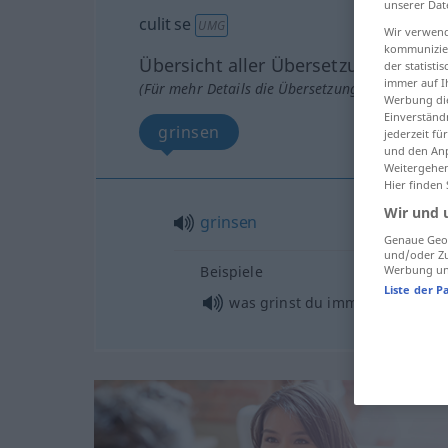
unserer Dat
culit se
UMG
Wir verwend
kommunizier
Übersicht aller Übersetzungen
der statist
immer auf I
(Für mehr Details die Übersetzung anklicken/an
Werbung die
Einverständ
grinsen
jederzeit f
und den Anp
Weitergehen
Hier finden
Wir und 
grinsen
Genaue Geol
und/oder Zu
Werbung und
Beispiele
Liste der P
was grinst du immerzu?