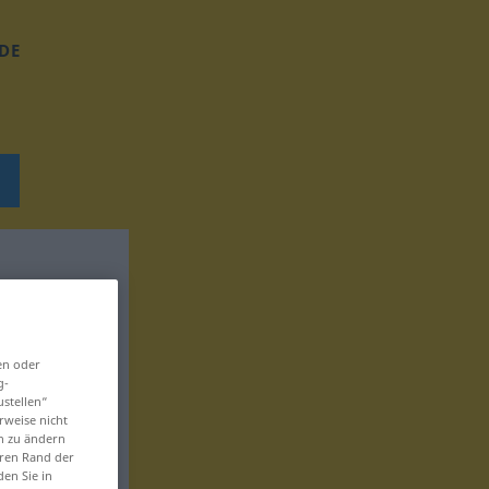
DE
en oder
g-
ustellen“
rweise nicht
en zu ändern
eren Rand der
den Sie in