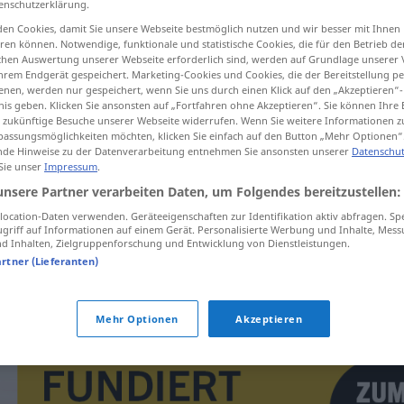
enschutzerklärung.
en Cookies, damit Sie unsere Webseite bestmöglich nutzen und wir besser mit Ihnen
en können. Notwendige, funktionale und statistische Cookies, die für den Betrieb d
ischen Auswertung unserer Webseite erforderlich sind, werden auf Grundlage unserer
hrem Endgerät gespeichert. Marketing-Cookies und Cookies, die der Bereitstellung per
tippen)
nen, werden nur gespeichert, wenn Sie uns durch einen Klick auf den „Akzeptieren“-
nis geben. Klicken Sie ansonsten auf „Fortfahren ohne Akzeptieren“. Sie können Ihre 
ür zukünftige Besuche unserer Webseite widerrufen. Wenn Sie weitere Informationen 
assungsmöglichkeiten möchten, klicken Sie einfach auf den Button „Mehr Optionen“
de Hinweise zu der Datenverarbeitung entnehmen Sie ansonsten unserer
Datenschut
 Sie unser
Impressum
.
unsere Partner verarbeiten Daten, um Folgendes bereitzustellen:
culit se
ocation-Daten verwenden. Geräteeigenschaften zur Identifikation aktiv abfragen. Sp
griff auf Informationen auf einem Gerät. Personalisierte Werbung und Inhalte, Mes
 Inhalten, Zielgruppenforschung und Entwicklung von Dienstleistungen.
artner (Lieferanten)
co se
pořád
culíš?
Mehr Optionen
Akzeptieren