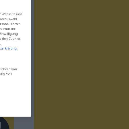
er Webseite und
 Vorauswahl
sonalisierter
Button Ihr
Einwilligung
zu den Cookies
.
zerklärung
.
eichern von
sung von