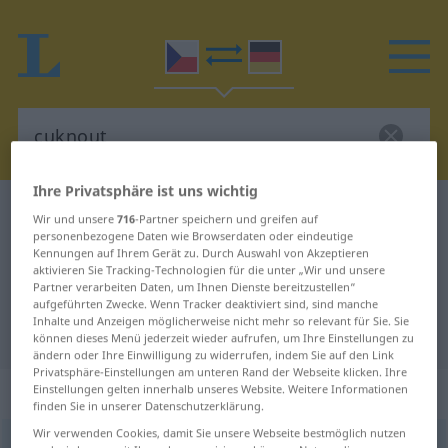
Ihre Privatsphäre ist uns wichtig
Tschechisch-Deutsch Wörterbuch
cuknout
Wir und unsere
716
-Partner speichern und greifen auf
personenbezogene Daten wie Browserdaten oder eindeutige
Tschechisch-Deutsch Übersetzung
Kennungen auf Ihrem Gerät zu. Durch Auswahl von Akzeptieren
aktivieren Sie Tracking-Technologien für die unter „Wir und unsere
für "cuknout"
Partner verarbeiten Daten, um Ihnen Dienste bereitzustellen“
aufgeführten Zwecke. Wenn Tracker deaktiviert sind, sind manche
Inhalte und Anzeigen möglicherweise nicht mehr so relevant für Sie. Sie
"cuknout" Deutsch Übersetzung
können dieses Menü jederzeit wieder aufrufen, um Ihre Einstellungen zu
ändern oder Ihre Einwilligung zu widerrufen, indem Sie auf den Link
Privatsphäre-Einstellungen am unteren Rand der Webseite klicken. Ihre
„cuknout“
Einstellungen gelten innerhalb unseres Website. Weitere Informationen
finden Sie in unserer Datenschutzerklärung.
Wir verwenden Cookies, damit Sie unsere Webseite bestmöglich nutzen
cuknout
<
pf
>
(
za-
)