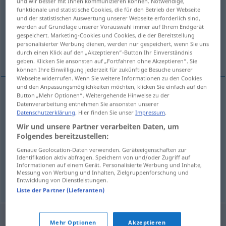
und wir besser mit Ihnen kommunizieren können. Notwendige,
funktionale und statistische Cookies, die für den Betrieb der Webseite
Übersicht aller Übersetzungen
und der statistischen Auswertung unserer Webseite erforderlich sind,
werden auf Grundlage unserer Vorauswahl immer auf Ihrem Endgerät
(Für mehr Details die Übersetzung anklicken/antippen)
gespeichert. Marketing-Cookies und Cookies, die der Bereitstellung
personalisierter Werbung dienen, werden nur gespeichert, wenn Sie uns
zusammenzucken
durch einen Klick auf den „Akzeptieren“-Button Ihr Einverständnis
geben. Klicken Sie ansonsten auf „Fortfahren ohne Akzeptieren“. Sie
können Ihre Einwilligung jederzeit für zukünftige Besuche unserer
Webseite widerrufen. Wenn Sie weitere Informationen zu den Cookies
und den Anpassungsmöglichkeiten möchten, klicken Sie einfach auf den
Button „Mehr Optionen“. Weitergehende Hinweise zu der
Datenverarbeitung entnehmen Sie ansonsten unserer
cukat
cuknout → siehe „
“
Datenschutzerklärung
. Hier finden Sie unser
Impressum
.
Wir und unsere Partner verarbeiten Daten, um
Beispiele
Folgendes bereitzustellen:
od
Genaue Geolocation-Daten verwenden. Geräteeigenschaften zur
cuknout se
sebou
Identifikation aktiv abfragen. Speichern von und/oder Zugriff auf
Informationen auf einem Gerät. Personalisierte Werbung und Inhalte,
zusammenzucken
Messung von Werbung und Inhalten, Zielgruppenforschung und
Entwicklung von Dienstleistungen.
Liste der Partner (Lieferanten)
Mehr Optionen
Akzeptieren