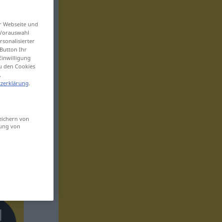
er Webseite und
 Vorauswahl
sonalisierter
Button Ihr
Einwilligung
zu den Cookies
.
zerklärung
.
eichern von
sung von