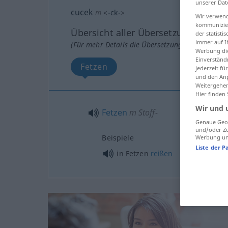
unserer Dat
cucek
m
<
-ck-
>
Wir verwend
kommunizier
Übersicht aller Übersetzungen
der statist
immer auf I
(Für mehr Details die Übersetzung anklicken/an
Werbung die
Einverständ
Fetzen
jederzeit f
und den Anp
Weitergehen
Hier finden
Wir und 
Fetzen
m
Stoff-
Genaue Geol
und/oder Zu
Beispiele
Werbung und
Liste der P
in Fetzen
reißen