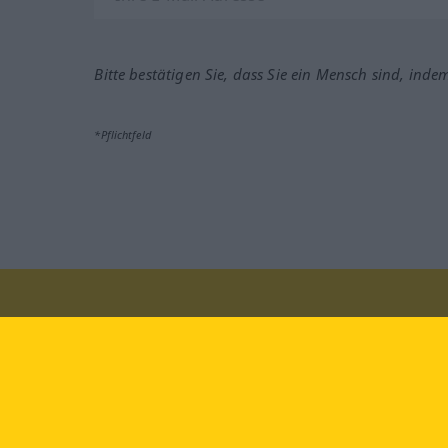
Bitte bestätigen Sie, dass Sie ein Mensch sind, inde
*Pflichtfeld
Besuchen Sie uns auf:
faceb