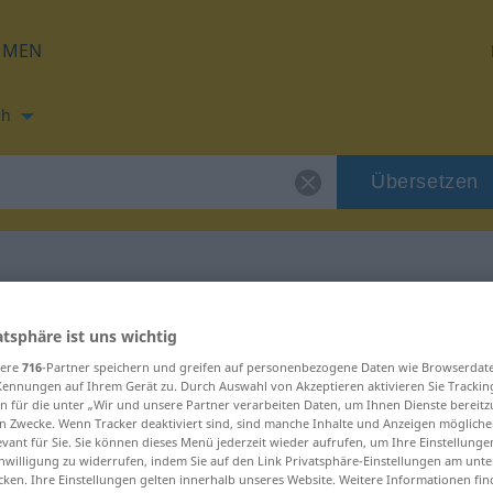
HMEN
ch
Übersetzen
ung für "cucek"
atsphäre ist uns wichtig
sere
716
-Partner speichern und greifen auf personenbezogene Daten wie Browserdat
Kennungen auf Ihrem Gerät zu. Durch Auswahl von Akzeptieren aktivieren Sie Trackin
n für die unter „Wir und unsere Partner verarbeiten Daten, um Ihnen Dienste bereitz
n Zwecke. Wenn Tracker deaktiviert sind, sind manche Inhalte und Anzeigen mögliche
evant für Sie. Sie können dieses Menü jederzeit wieder aufrufen, um Ihre Einstellung
inwilligung zu widerrufen, indem Sie auf den Link Privatsphäre-Einstellungen am unt
cken. Ihre Einstellungen gelten innerhalb unseres Website. Weitere Informationen fin