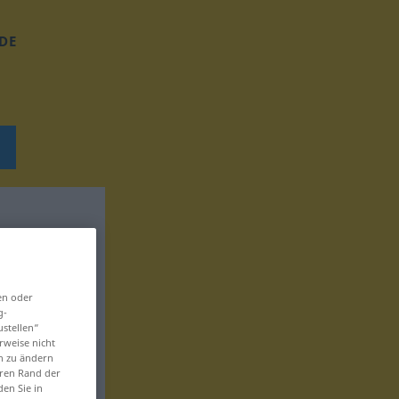
DE
en oder
g-
ustellen“
rweise nicht
en zu ändern
eren Rand der
den Sie in