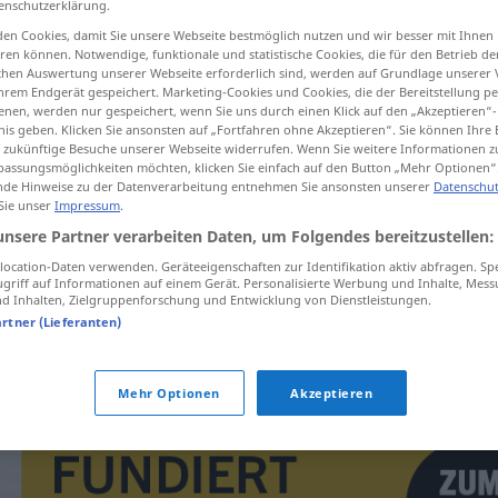
enschutzerklärung.
en Cookies, damit Sie unsere Webseite bestmöglich nutzen und wir besser mit Ihnen
en können. Notwendige, funktionale und statistische Cookies, die für den Betrieb d
ischen Auswertung unserer Webseite erforderlich sind, werden auf Grundlage unserer
hrem Endgerät gespeichert. Marketing-Cookies und Cookies, die der Bereitstellung per
tippen)
nen, werden nur gespeichert, wenn Sie uns durch einen Klick auf den „Akzeptieren“-
nis geben. Klicken Sie ansonsten auf „Fortfahren ohne Akzeptieren“. Sie können Ihre 
ür zukünftige Besuche unserer Webseite widerrufen. Wenn Sie weitere Informationen 
assungsmöglichkeiten möchten, klicken Sie einfach auf den Button „Mehr Optionen“
de Hinweise zu der Datenverarbeitung entnehmen Sie ansonsten unserer
Datenschut
 Sie unser
Impressum
.
unsere Partner verarbeiten Daten, um Folgendes bereitzustellen:
cucek
ocation-Daten verwenden. Geräteeigenschaften zur Identifikation aktiv abfragen. Sp
griff auf Informationen auf einem Gerät. Personalisierte Werbung und Inhalte, Mes
 Inhalten, Zielgruppenforschung und Entwicklung von Dienstleistungen.
artner (Lieferanten)
roztrhat
na cucky
Mehr Optionen
Akzeptieren