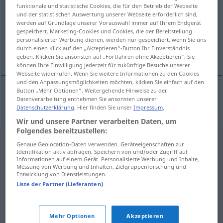
funktionale und statistische Cookies, die für den Betrieb der Webseite
und der statistischen Auswertung unserer Webseite erforderlich sind,
Übersicht aller Übersetzungen
werden auf Grundlage unserer Vorauswahl immer auf Ihrem Endgerät
(Für mehr Details die Übersetzung anklicken/antippen)
gespeichert. Marketing-Cookies und Cookies, die der Bereitstellung
personalisierter Werbung dienen, werden nur gespeichert, wenn Sie uns
durch einen Klick auf den „Akzeptieren“-Button Ihr Einverständnis
Ehrwürdigkeit
geben. Klicken Sie ansonsten auf „Fortfahren ohne Akzeptieren“. Sie
können Ihre Einwilligung jederzeit für zukünftige Besuche unserer
Webseite widerrufen. Wenn Sie weitere Informationen zu den Cookies
und den Anpassungsmöglichkeiten möchten, klicken Sie einfach auf den
Button „Mehr Optionen“. Weitergehende Hinweise zu der
Datenverarbeitung entnehmen Sie ansonsten unserer
Ehrwürdigkeit
f
ctihodnost
Datenschutzerklärung
. Hier finden Sie unser
Impressum
.
Wir und unsere Partner verarbeiten Daten, um
Folgendes bereitzustellen:
Genaue Geolocation-Daten verwenden. Geräteeigenschaften zur
Identifikation aktiv abfragen. Speichern von und/oder Zugriff auf
Informationen auf einem Gerät. Personalisierte Werbung und Inhalte,
Messung von Werbung und Inhalten, Zielgruppenforschung und
Entwicklung von Dienstleistungen.
Liste der Partner (Lieferanten)
Mehr Optionen
Akzeptieren