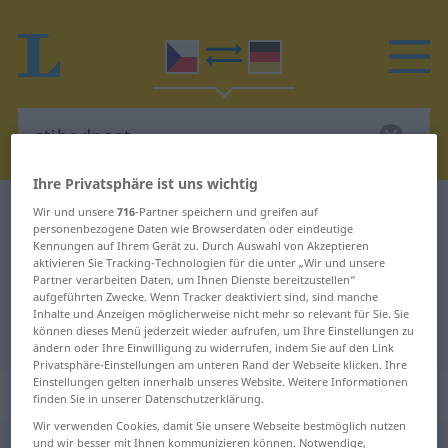
Ihre Privatsphäre ist uns wichtig
Tschechisch-Deutsch Wörterbuch
ctihodnost
Wir und unsere
716
-Partner speichern und greifen auf
personenbezogene Daten wie Browserdaten oder eindeutige
Tschechisch-Deutsch Übersetzung
Kennungen auf Ihrem Gerät zu. Durch Auswahl von Akzeptieren
aktivieren Sie Tracking-Technologien für die unter „Wir und unsere
für "ctihodnost"
Partner verarbeiten Daten, um Ihnen Dienste bereitzustellen“
aufgeführten Zwecke. Wenn Tracker deaktiviert sind, sind manche
Inhalte und Anzeigen möglicherweise nicht mehr so relevant für Sie. Sie
"ctihodnost" Deutsch Übersetzung
können dieses Menü jederzeit wieder aufrufen, um Ihre Einstellungen zu
ändern oder Ihre Einwilligung zu widerrufen, indem Sie auf den Link
Privatsphäre-Einstellungen am unteren Rand der Webseite klicken. Ihre
Einstellungen gelten innerhalb unseres Website. Weitere Informationen
„ctihodnost“
: feminin
finden Sie in unserer Datenschutzerklärung.
Wir verwenden Cookies, damit Sie unsere Webseite bestmöglich nutzen
und wir besser mit Ihnen kommunizieren können. Notwendige,
ctihodnost
f