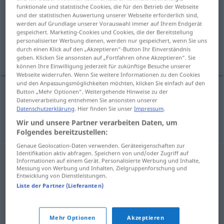
funktionale und statistische Cookies, die für den Betrieb der Webseite
und der statistischen Auswertung unserer Webseite erforderlich sind,
Übersicht aller Übersetzungen
werden auf Grundlage unserer Vorauswahl immer auf Ihrem Endgerät
(Für mehr Details die Übersetzung anklicken/antippen)
gespeichert. Marketing-Cookies und Cookies, die der Bereitstellung
personalisierter Werbung dienen, werden nur gespeichert, wenn Sie uns
durch einen Klick auf den „Akzeptieren“-Button Ihr Einverständnis
zurückweichen
geben. Klicken Sie ansonsten auf „Fortfahren ohne Akzeptieren“. Sie
können Ihre Einwilligung jederzeit für zukünftige Besuche unserer
Webseite widerrufen. Wenn Sie weitere Informationen zu den Cookies
und den Anpassungsmöglichkeiten möchten, klicken Sie einfach auf den
Button „Mehr Optionen“. Weitergehende Hinweise zu der
Datenverarbeitung entnehmen Sie ansonsten unserer
(zurück)weichen
couvat
Datenschutzerklärung
. Hier finden Sie unser
Impressum
.
Wir und unsere Partner verarbeiten Daten, um
Folgendes bereitzustellen:
Genaue Geolocation-Daten verwenden. Geräteeigenschaften zur
Identifikation aktiv abfragen. Speichern von und/oder Zugriff auf
Informationen auf einem Gerät. Personalisierte Werbung und Inhalte,
Messung von Werbung und Inhalten, Zielgruppenforschung und
Entwicklung von Dienstleistungen.
Liste der Partner (Lieferanten)
Mehr Optionen
Akzeptieren