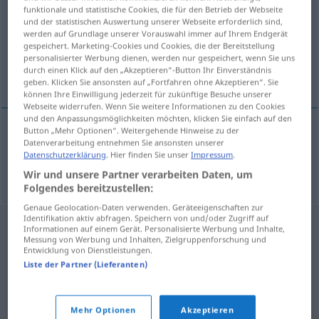
funktionale und statistische Cookies, die für den Betrieb der Webseite
und der statistischen Auswertung unserer Webseite erforderlich sind,
Übersicht aller Übersetzungen
werden auf Grundlage unserer Vorauswahl immer auf Ihrem Endgerät
(Für mehr Details die Übersetzung anklicken/antippen)
gespeichert. Marketing-Cookies und Cookies, die der Bereitstellung
personalisierter Werbung dienen, werden nur gespeichert, wenn Sie uns
durch einen Klick auf den „Akzeptieren“-Button Ihr Einverständnis
Zoll
geben. Klicken Sie ansonsten auf „Fortfahren ohne Akzeptieren“. Sie
können Ihre Einwilligung jederzeit für zukünftige Besuche unserer
Webseite widerrufen. Wenn Sie weitere Informationen zu den Cookies
und den Anpassungsmöglichkeiten möchten, klicken Sie einfach auf den
Button „Mehr Optionen“. Weitergehende Hinweise zu der
Datenverarbeitung entnehmen Sie ansonsten unserer
Zoll
m
Maß
coul
Datenschutzerklärung
. Hier finden Sie unser
Impressum
.
Wir und unsere Partner verarbeiten Daten, um
Folgendes bereitzustellen:
Genaue Geolocation-Daten verwenden. Geräteeigenschaften zur
Identifikation aktiv abfragen. Speichern von und/oder Zugriff auf
Informationen auf einem Gerät. Personalisierte Werbung und Inhalte,
Messung von Werbung und Inhalten, Zielgruppenforschung und
Entwicklung von Dienstleistungen.
Liste der Partner (Lieferanten)
Mehr Optionen
Akzeptieren