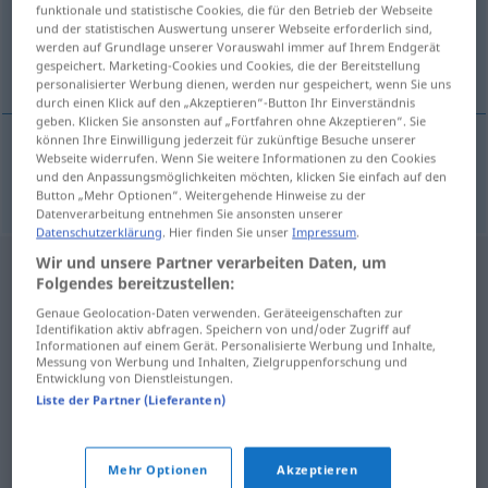
funktionale und statistische Cookies, die für den Betrieb der Webseite
und der statistischen Auswertung unserer Webseite erforderlich sind,
Übersicht aller Übersetzungen
werden auf Grundlage unserer Vorauswahl immer auf Ihrem Endgerät
(Für mehr Details die Übersetzung anklicken/antippen)
gespeichert. Marketing-Cookies und Cookies, die der Bereitstellung
personalisierter Werbung dienen, werden nur gespeichert, wenn Sie uns
durch einen Klick auf den „Akzeptieren“-Button Ihr Einverständnis
geben. Klicken Sie ansonsten auf „Fortfahren ohne Akzeptieren“. Sie
können Ihre Einwilligung jederzeit für zukünftige Besuche unserer
Webseite widerrufen. Wenn Sie weitere Informationen zu den Cookies
co
copak? → siehe „
“
und den Anpassungsmöglichkeiten möchten, klicken Sie einfach auf den
Button „Mehr Optionen“. Weitergehende Hinweise zu der
Datenverarbeitung entnehmen Sie ansonsten unserer
Datenschutzerklärung
. Hier finden Sie unser
Impressum
.
Wir und unsere Partner verarbeiten Daten, um
Folgendes bereitzustellen:
Genaue Geolocation-Daten verwenden. Geräteeigenschaften zur
Identifikation aktiv abfragen. Speichern von und/oder Zugriff auf
Informationen auf einem Gerät. Personalisierte Werbung und Inhalte,
Messung von Werbung und Inhalten, Zielgruppenforschung und
Entwicklung von Dienstleistungen.
Liste der Partner (Lieferanten)
Mehr Optionen
Akzeptieren