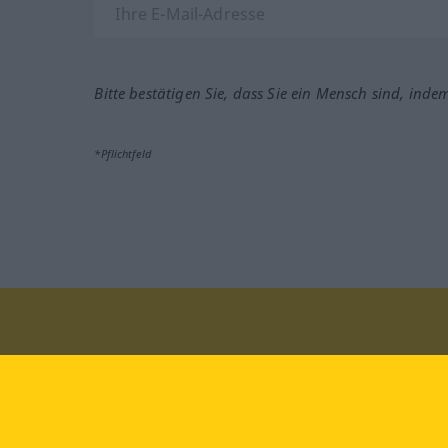
Bitte bestätigen Sie, dass Sie ein Mensch sind, inde
*Pflichtfeld
Besuchen Sie uns auf:
faceb