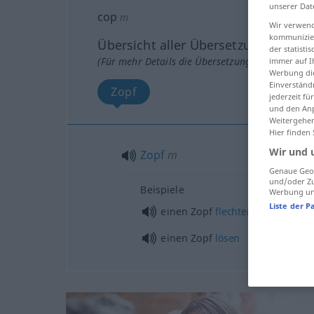
unserer Dat
cop
m
Wir verwend
kommunizier
Übersicht aller Übersetzungen
der statist
(Für mehr Details die Übersetzung anklicken/an
immer auf I
Werbung die
Einverständ
Zopf
jederzeit f
und den Anp
Weitergehen
Hier finden
Wir und 
Zopf
m
Genaue Geol
und/oder Zu
Beispiele
Werbung und
Liste der P
einen Zopf
flechten
einen Zopf
lösen