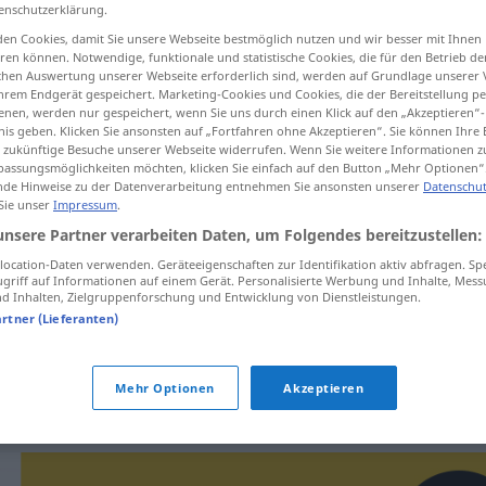
enschutzerklärung.
en Cookies, damit Sie unsere Webseite bestmöglich nutzen und wir besser mit Ihnen
en können. Notwendige, funktionale und statistische Cookies, die für den Betrieb d
ischen Auswertung unserer Webseite erforderlich sind, werden auf Grundlage unserer
tippen)
hrem Endgerät gespeichert. Marketing-Cookies und Cookies, die der Bereitstellung per
nen, werden nur gespeichert, wenn Sie uns durch einen Klick auf den „Akzeptieren“-
nis geben. Klicken Sie ansonsten auf „Fortfahren ohne Akzeptieren“. Sie können Ihre 
ür zukünftige Besuche unserer Webseite widerrufen. Wenn Sie weitere Informationen 
assungsmöglichkeiten möchten, klicken Sie einfach auf den Button „Mehr Optionen“
de Hinweise zu der Datenverarbeitung entnehmen Sie ansonsten unserer
Datenschut
 Sie unser
Impressum
.
unsere Partner verarbeiten Daten, um Folgendes bereitzustellen:
cop
ocation-Daten verwenden. Geräteeigenschaften zur Identifikation aktiv abfragen. Sp
griff auf Informationen auf einem Gerät. Personalisierte Werbung und Inhalte, Mes
 Inhalten, Zielgruppenforschung und Entwicklung von Dienstleistungen.
artner (Lieferanten)
splétat
cop
rozpustit
cop
Mehr Optionen
Akzeptieren