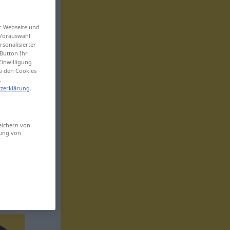
er Webseite und
 Vorauswahl
sonalisierter
Button Ihr
Einwilligung
zu den Cookies
.
zerklärung
.
eichern von
sung von