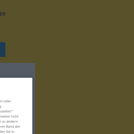
DE
en oder
g-
ustellen“
rweise nicht
en zu ändern
eren Rand der
den Sie in