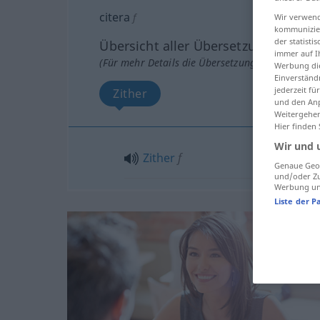
citera
f
Wir verwend
kommunizier
der statist
Übersicht aller Übersetzungen
immer auf I
(Für mehr Details die Übersetzung anklicken/an
Werbung die
Einverständ
jederzeit f
Zither
und den Anp
Weitergehen
Hier finden
Wir und 
Zither
f
Genaue Geol
und/oder Zu
Werbung und
Liste der P