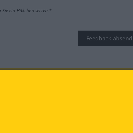
m Sie ein Häkchen setzen.*
Feedback absend
ook
YouTube
Instagram