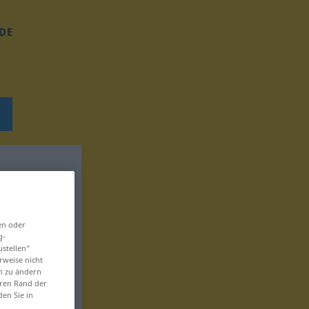
DE
en oder
g-
ustellen“
rweise nicht
en zu ändern
eren Rand der
den Sie in