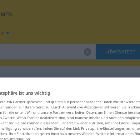
HMEN
ch
Übersetzen
ng für "citera"
atsphäre ist uns wichtig
sere
716
-Partner speichern und greifen auf personenbezogene Daten wie Browserdat
Kennungen auf Ihrem Gerät zu. Durch Auswahl von Akzeptieren aktivieren Sie Trackin
n für die unter „Wir und unsere Partner verarbeiten Daten, um Ihnen Dienste bereitz
n Zwecke. Wenn Tracker deaktiviert sind, sind manche Inhalte und Anzeigen mögliche
evant für Sie. Sie können dieses Menü jederzeit wieder aufrufen, um Ihre Einstellung
inwilligung zu widerrufen, indem Sie auf den Link Privatsphäre-Einstellungen am unt
cken. Ihre Einstellungen gelten innerhalb unseres Website. Weitere Informationen fin
enschutzerklärung.