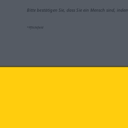
Bitte bestätigen Sie, dass Sie ein Mensch sind, inde
*Pflichtfeld
Besuchen Sie uns auf:
faceb
Langenscheidt