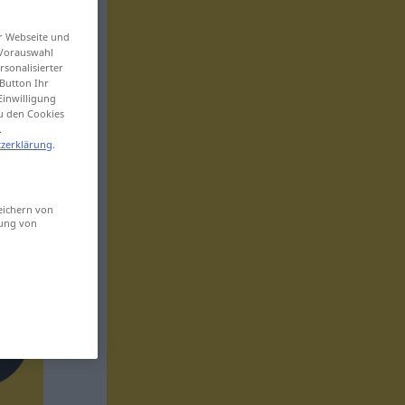
er Webseite und
 Vorauswahl
sonalisierter
Button Ihr
Einwilligung
zu den Cookies
.
zerklärung
.
eichern von
sung von