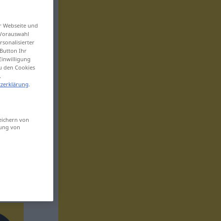
er Webseite und
 Vorauswahl
sonalisierter
Button Ihr
Einwilligung
zu den Cookies
.
zerklärung
.
eichern von
sung von