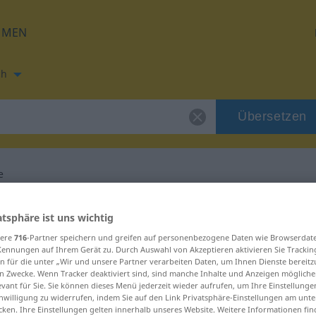
HMEN
ch
Übersetzen
e
ng für "cirkulace"
atsphäre ist uns wichtig
sere
716
-Partner speichern und greifen auf personenbezogene Daten wie Browserdat
ng
Kennungen auf Ihrem Gerät zu. Durch Auswahl von Akzeptieren aktivieren Sie Trackin
n für die unter „Wir und unsere Partner verarbeiten Daten, um Ihnen Dienste bereitz
n Zwecke. Wenn Tracker deaktiviert sind, sind manche Inhalte und Anzeigen mögliche
evant für Sie. Sie können dieses Menü jederzeit wieder aufrufen, um Ihre Einstellung
inwilligung zu widerrufen, indem Sie auf den Link Privatsphäre-Einstellungen am unt
cken. Ihre Einstellungen gelten innerhalb unseres Website. Weitere Informationen fin