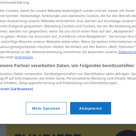
enschutzerklärung.
en Cookies, damit Sie unsere Webseite bestmöglich nutzen und wir besser mit Ihnen
en können. Notwendige, funktionale und statistische Cookies, die für den Betrieb d
ischen Auswertung unserer Webseite erforderlich sind, werden auf Grundlage unserer
hrem Endgerät gespeichert. Marketing-Cookies und Cookies, die der Bereitstellung per
tippen)
nen, werden nur gespeichert, wenn Sie uns durch einen Klick auf den „Akzeptieren“-
nis geben. Klicken Sie ansonsten auf „Fortfahren ohne Akzeptieren“. Sie können Ihre 
ür zukünftige Besuche unserer Webseite widerrufen. Wenn Sie weitere Informationen 
assungsmöglichkeiten möchten, klicken Sie einfach auf den Button „Mehr Optionen“
de Hinweise zu der Datenverarbeitung entnehmen Sie ansonsten unserer
Datenschut
 Sie unser
Impressum
.
unsere Partner verarbeiten Daten, um Folgendes bereitzustellen:
cirkulace
ocation-Daten verwenden. Geräteeigenschaften zur Identifikation aktiv abfragen. Sp
griff auf Informationen auf einem Gerät. Personalisierte Werbung und Inhalte, Mes
 Inhalten, Zielgruppenforschung und Entwicklung von Dienstleistungen.
artner (Lieferanten)
cirkulace krve
Mehr Optionen
Akzeptieren