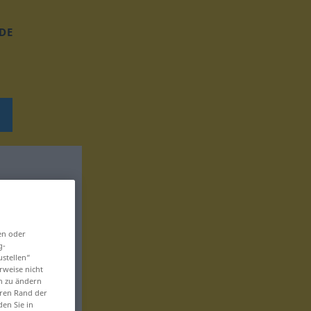
DE
en oder
g-
ustellen“
rweise nicht
en zu ändern
eren Rand der
den Sie in