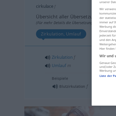
unserer Dat
cirkulace
f
Wir verwend
kommunizier
Übersicht aller Übersetzungen
der statist
immer auf I
(Für mehr Details die Übersetzung anklicken/an
Werbung die
Einverständ
Zirkulation, Umlauf
jederzeit f
und den Anp
Weitergehen
Hier finden
Wir und 
Zirkulation
f
Genaue Geol
Umlauf
m
und/oder Zu
Werbung und
Liste der P
Beispiele
f
Blutzirkulation