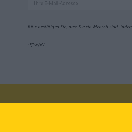
Bitte bestätigen Sie, dass Sie ein Mensch sind, inde
*Pflichtfeld
Besuchen Sie uns auf:
faceb