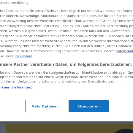
enschutzerklärung.
en Cookies, damit Sie unsere Webseite bestmöglich nutzen und wir besser mit Ihnen
en können. Notwendige, funktionale und statistische Cookies, die für den Betrieb d
ischen Auswertung unserer Webseite erforderlich sind, werden auf Grundlage unserer
tippen)
hrem Endgerät gespeichert. Marketing-Cookies und Cookies, die der Bereitstellung per
nen, werden nur gespeichert, wenn Sie uns durch einen Klick auf den „Akzeptieren“-
nis geben. Klicken Sie ansonsten auf „Fortfahren ohne Akzeptieren“. Sie können Ihre 
ür zukünftige Besuche unserer Webseite widerrufen. Wenn Sie weitere Informationen 
assungsmöglichkeiten möchten, klicken Sie einfach auf den Button „Mehr Optionen“
de Hinweise zu der Datenverarbeitung entnehmen Sie ansonsten unserer
Datenschut
 Sie unser
Impressum
.
unsere Partner verarbeiten Daten, um Folgendes bereitzustellen:
cihla
ocation-Daten verwenden. Geräteeigenschaften zur Identifikation aktiv abfragen. Sp
griff auf Informationen auf einem Gerät. Personalisierte Werbung und Inhalte, Mes
 Inhalten, Zielgruppenforschung und Entwicklung von Dienstleistungen.
artner (Lieferanten)
šamotové cihly
pálit
cihly
Mehr Optionen
Akzeptieren