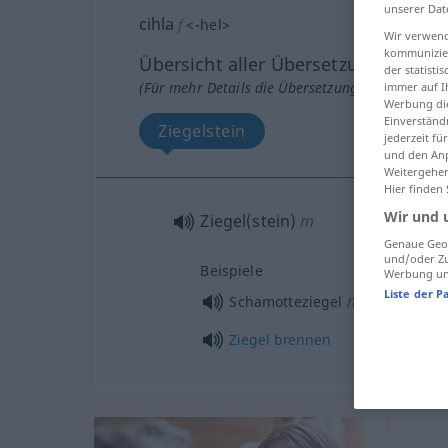
unserer Dat
cihla
f
<
-hel
>
Wir verwend
kommunizier
Übersicht aller Übersetzungen
der statist
(Für mehr Details die Übersetzung anklicken/an
immer auf I
Werbung die
Einverständ
Ziegelstein
jederzeit f
und den Anp
Weitergehen
Hier finden
Wir und 
Ziegel(stein)
m
Genaue Geol
und/oder Zu
Beispiele
Werbung und
Liste der P
m/pl
Schamotteziegel
Ziegel
brennen