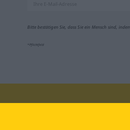
Bitte bestätigen Sie, dass Sie ein Mensch sind, inde
*Pflichtfeld
Besuchen Sie uns auf:
faceb