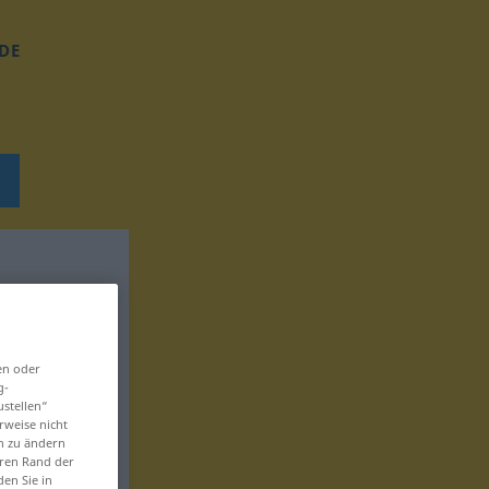
DE
en oder
g-
ustellen“
rweise nicht
en zu ändern
eren Rand der
den Sie in