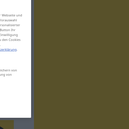
er Webseite und
 Vorauswahl
sonalisierter
Button Ihr
Einwilligung
zu den Cookies
.
zerklärung
.
eichern von
sung von