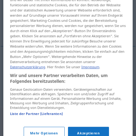
funktionale und statistische Cookies, die für den Betrieb der Webseite
und der statistischen Auswertung unserer Webseite erforderlich sind,
Übersicht aller Übersetzungen
werden auf Grundlage unserer Vorauswahl immer auf Ihrem Endgerät
(Für mehr Details die Übersetzung anklicken/antippen)
gespeichert. Marketing-Cookies und Cookies, die der Bereitstellung
personalisierter Werbung dienen, werden nur gespeichert, wenn Sie uns
durch einen Klick auf den „Akzeptieren“-Button Ihr Einverständnis
Büschel, Locke, Zottel
geben. Klicken Sie ansonsten auf „Fortfahren ohne Akzeptieren“. Sie
können Ihre Einwilligung jederzeit für zukünftige Besuche unserer
Webseite widerrufen. Wenn Sie weitere Informationen zu den Cookies
und den Anpassungsmöglichkeiten möchten, klicken Sie einfach auf den
Button „Mehr Optionen“. Weitergehende Hinweise zu der
Datenverarbeitung entnehmen Sie ansonsten unserer
Büschel
n
chundel
Datenschutzerklärung
. Hier finden Sie unser
Impressum
.
Wir und unsere Partner verarbeiten Daten, um
Locke
f
Haar-
chundel
Folgendes bereitzustellen:
Genaue Geolocation-Daten verwenden. Geräteeigenschaften zur
Zottel
f
chundel
FIG
Identifikation aktiv abfragen. Speichern von und/oder Zugriff auf
Informationen auf einem Gerät. Personalisierte Werbung und Inhalte,
Messung von Werbung und Inhalten, Zielgruppenforschung und
Entwicklung von Dienstleistungen.
Liste der Partner (Lieferanten)
Mehr Optionen
Akzeptieren