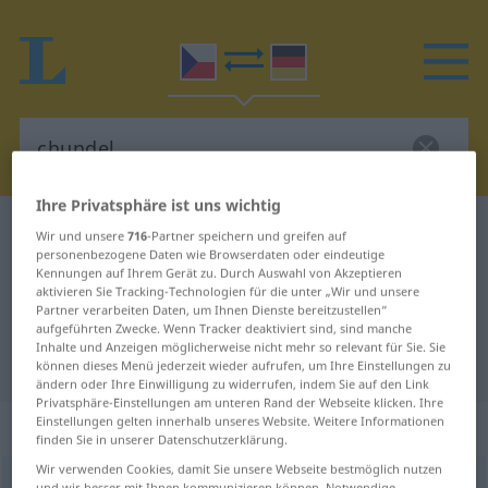
Ihre Privatsphäre ist uns wichtig
Tschechisch-Deutsch Wörterbuch
chundel
Wir und unsere
716
-Partner speichern und greifen auf
personenbezogene Daten wie Browserdaten oder eindeutige
Tschechisch-Deutsch Übersetzung
Kennungen auf Ihrem Gerät zu. Durch Auswahl von Akzeptieren
aktivieren Sie Tracking-Technologien für die unter „Wir und unsere
für "chundel"
Partner verarbeiten Daten, um Ihnen Dienste bereitzustellen“
aufgeführten Zwecke. Wenn Tracker deaktiviert sind, sind manche
Inhalte und Anzeigen möglicherweise nicht mehr so relevant für Sie. Sie
"chundel" Deutsch Übersetzung
können dieses Menü jederzeit wieder aufrufen, um Ihre Einstellungen zu
ändern oder Ihre Einwilligung zu widerrufen, indem Sie auf den Link
Privatsphäre-Einstellungen am unteren Rand der Webseite klicken. Ihre
Einstellungen gelten innerhalb unseres Website. Weitere Informationen
„chundel“
: maskulin
finden Sie in unserer Datenschutzerklärung.
Wir verwenden Cookies, damit Sie unsere Webseite bestmöglich nutzen
chundel
m
UMG
und wir besser mit Ihnen kommunizieren können. Notwendige,