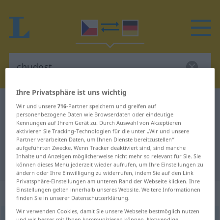
Ihre Privatsphäre ist uns wichtig
Tschechisch-Deutsch Wörterbuch
chudost
Wir und unsere
716
-Partner speichern und greifen auf
personenbezogene Daten wie Browserdaten oder eindeutige
Tschechisch-Deutsch Übersetzung
Kennungen auf Ihrem Gerät zu. Durch Auswahl von Akzeptieren
aktivieren Sie Tracking-Technologien für die unter „Wir und unsere
für "chudost"
Partner verarbeiten Daten, um Ihnen Dienste bereitzustellen“
aufgeführten Zwecke. Wenn Tracker deaktiviert sind, sind manche
Inhalte und Anzeigen möglicherweise nicht mehr so relevant für Sie. Sie
"chudost" Deutsch Übersetzung
können dieses Menü jederzeit wieder aufrufen, um Ihre Einstellungen zu
ändern oder Ihre Einwilligung zu widerrufen, indem Sie auf den Link
Privatsphäre-Einstellungen am unteren Rand der Webseite klicken. Ihre
Einstellungen gelten innerhalb unseres Website. Weitere Informationen
„chudost“
: feminin
finden Sie in unserer Datenschutzerklärung.
Wir verwenden Cookies, damit Sie unsere Webseite bestmöglich nutzen
chudost
f
und wir besser mit Ihnen kommunizieren können. Notwendige,