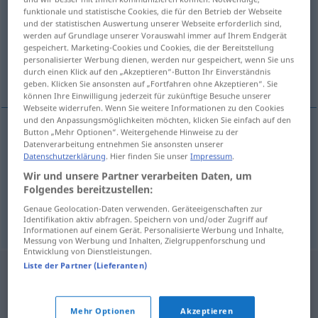
funktionale und statistische Cookies, die für den Betrieb der Webseite
und der statistischen Auswertung unserer Webseite erforderlich sind,
Übersicht aller Übersetzungen
werden auf Grundlage unserer Vorauswahl immer auf Ihrem Endgerät
(Für mehr Details die Übersetzung anklicken/antippen)
gespeichert. Marketing-Cookies und Cookies, die der Bereitstellung
personalisierter Werbung dienen, werden nur gespeichert, wenn Sie uns
durch einen Klick auf den „Akzeptieren“-Button Ihr Einverständnis
Armut, Dürftigkeit, Magerkeit
geben. Klicken Sie ansonsten auf „Fortfahren ohne Akzeptieren“. Sie
können Ihre Einwilligung jederzeit für zukünftige Besuche unserer
Webseite widerrufen. Wenn Sie weitere Informationen zu den Cookies
und den Anpassungsmöglichkeiten möchten, klicken Sie einfach auf den
Button „Mehr Optionen“. Weitergehende Hinweise zu der
Datenverarbeitung entnehmen Sie ansonsten unserer
Armut
f
chudost
Datenschutzerklärung
. Hier finden Sie unser
Impressum
.
Wir und unsere Partner verarbeiten Daten, um
Dürftigkeit
f
chudost
Folgendes bereitzustellen:
Genaue Geolocation-Daten verwenden. Geräteeigenschaften zur
Magerkeit
f
chudost
Identifikation aktiv abfragen. Speichern von und/oder Zugriff auf
Informationen auf einem Gerät. Personalisierte Werbung und Inhalte,
Messung von Werbung und Inhalten, Zielgruppenforschung und
Entwicklung von Dienstleistungen.
Liste der Partner (Lieferanten)
Mehr Optionen
Akzeptieren