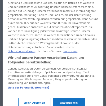
funktionale und statistische Cookies, die für den Betrieb der Webseite
und der statistischen Auswertung unserer Webseite erforderlich sind,
Übersicht aller Übersetzungen
werden auf Grundlage unserer Vorauswahl immer auf Ihrem Endgerät
(Für mehr Details die Übersetzung anklicken/antippen)
gespeichert. Marketing-Cookies und Cookies, die der Bereitstellung
personalisierter Werbung dienen, werden nur gespeichert, wenn Sie uns
durch einen Klick auf den „Akzeptieren“-Button Ihr Einverständnis
verchromen
geben. Klicken Sie ansonsten auf „Fortfahren ohne Akzeptieren“. Sie
können Ihre Einwilligung jederzeit für zukünftige Besuche unserer
Webseite widerrufen. Wenn Sie weitere Informationen zu den Cookies
und den Anpassungsmöglichkeiten möchten, klicken Sie einfach auf den
Button „Mehr Optionen“. Weitergehende Hinweise zu der
Datenverarbeitung entnehmen Sie ansonsten unserer
verchromen
chromovat
Datenschutzerklärung
. Hier finden Sie unser
Impressum
.
Wir und unsere Partner verarbeiten Daten, um
Folgendes bereitzustellen:
Genaue Geolocation-Daten verwenden. Geräteeigenschaften zur
Identifikation aktiv abfragen. Speichern von und/oder Zugriff auf
Informationen auf einem Gerät. Personalisierte Werbung und Inhalte,
Messung von Werbung und Inhalten, Zielgruppenforschung und
Entwicklung von Dienstleistungen.
Liste der Partner (Lieferanten)
Mehr Optionen
Akzeptieren