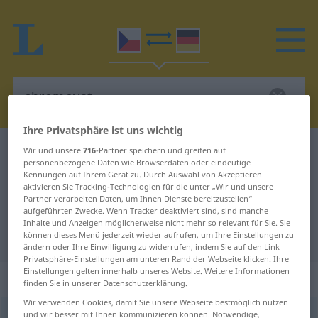
Ihre Privatsphäre ist uns wichtig
Tschechisch-Deutsch Wörterbuch
chromovat
Wir und unsere
716
-Partner speichern und greifen auf
personenbezogene Daten wie Browserdaten oder eindeutige
Tschechisch-Deutsch Übersetzung
Kennungen auf Ihrem Gerät zu. Durch Auswahl von Akzeptieren
aktivieren Sie Tracking-Technologien für die unter „Wir und unsere
für "chromovat"
Partner verarbeiten Daten, um Ihnen Dienste bereitzustellen“
aufgeführten Zwecke. Wenn Tracker deaktiviert sind, sind manche
Inhalte und Anzeigen möglicherweise nicht mehr so relevant für Sie. Sie
"chromovat" Deutsch Übersetzung
können dieses Menü jederzeit wieder aufrufen, um Ihre Einstellungen zu
ändern oder Ihre Einwilligung zu widerrufen, indem Sie auf den Link
Privatsphäre-Einstellungen am unteren Rand der Webseite klicken. Ihre
Einstellungen gelten innerhalb unseres Website. Weitere Informationen
„chromovat“
finden Sie in unserer Datenschutzerklärung.
Wir verwenden Cookies, damit Sie unsere Webseite bestmöglich nutzen
und wir besser mit Ihnen kommunizieren können. Notwendige,
chromovat
<
-muji
>