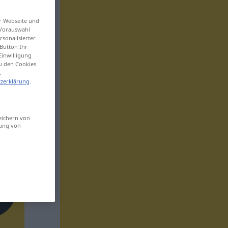
er Webseite und
 Vorauswahl
sonalisierter
Button Ihr
Einwilligung
zu den Cookies
.
zerklärung
.
eichern von
sung von