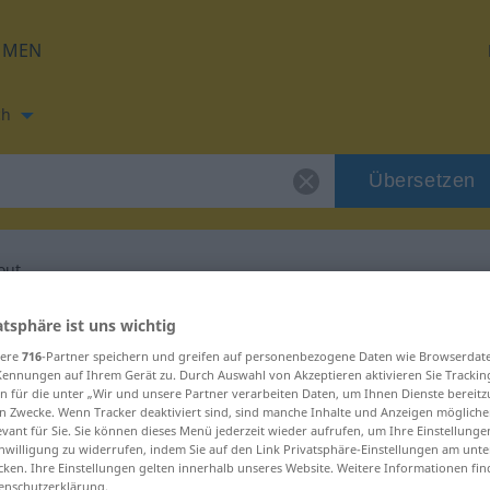
HMEN
ch
Übersetzen
out
zung für "chromnout"
atsphäre ist uns wichtig
sere
716
-Partner speichern und greifen auf personenbezogene Daten wie Browserdat
Kennungen auf Ihrem Gerät zu. Durch Auswahl von Akzeptieren aktivieren Sie Trackin
zung
n für die unter „Wir und unsere Partner verarbeiten Daten, um Ihnen Dienste bereitz
n Zwecke. Wenn Tracker deaktiviert sind, sind manche Inhalte und Anzeigen mögliche
evant für Sie. Sie können dieses Menü jederzeit wieder aufrufen, um Ihre Einstellung
inwilligung zu widerrufen, indem Sie auf den Link Privatsphäre-Einstellungen am unt
cken. Ihre Einstellungen gelten innerhalb unseres Website. Weitere Informationen fin
enschutzerklärung.