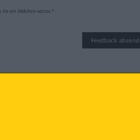
m Sie ein Häkchen setzen.*
Feedback absend
ook
YouTube
Instagram