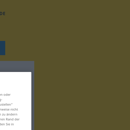
DE
en oder
g-
ustellen“
rweise nicht
en zu ändern
eren Rand der
den Sie in