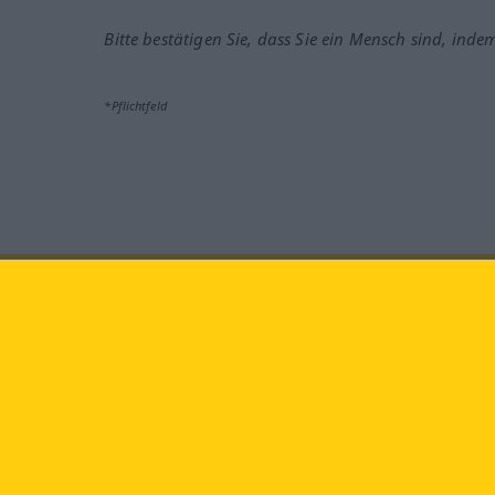
Bitte bestätigen Sie, dass Sie ein Mensch sind, inde
*Pflichtfeld
Besuchen Sie uns auf:
faceb
Langenscheidt