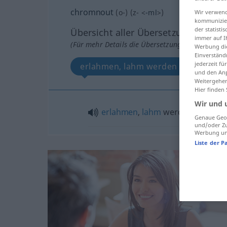
chromnout
(
o-
) (
z-
<
-ml
>)
Wir verwend
kommunizier
der statist
Übersicht aller Übersetzungen
immer auf I
(Für mehr Details die Übersetzung anklicken/an
Werbung die
Einverständ
jederzeit f
erlahmen, lahm werden
und den Anp
Weitergehen
Hier finden
Wir und 
erlahmen
,
lahm
werden
Genaue Geol
und/oder Zu
Werbung und
Liste der P