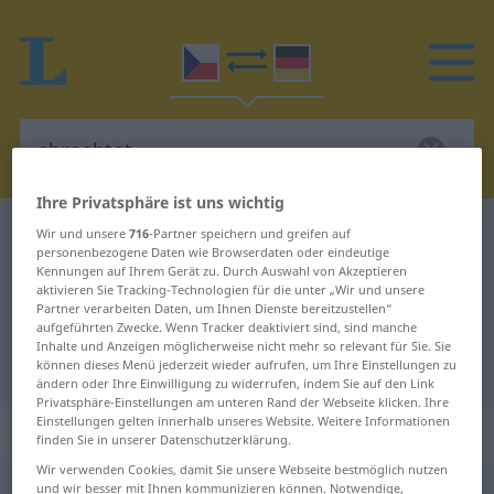
Ihre Privatsphäre ist uns wichtig
Tschechisch-Deutsch Wörterbuch
chrochtat
Wir und unsere
716
-Partner speichern und greifen auf
personenbezogene Daten wie Browserdaten oder eindeutige
Tschechisch-Deutsch Übersetzung
Kennungen auf Ihrem Gerät zu. Durch Auswahl von Akzeptieren
aktivieren Sie Tracking-Technologien für die unter „Wir und unsere
für "chrochtat"
Partner verarbeiten Daten, um Ihnen Dienste bereitzustellen“
aufgeführten Zwecke. Wenn Tracker deaktiviert sind, sind manche
Inhalte und Anzeigen möglicherweise nicht mehr so relevant für Sie. Sie
"chrochtat" Deutsch Übersetzung
können dieses Menü jederzeit wieder aufrufen, um Ihre Einstellungen zu
ändern oder Ihre Einwilligung zu widerrufen, indem Sie auf den Link
Privatsphäre-Einstellungen am unteren Rand der Webseite klicken. Ihre
Einstellungen gelten innerhalb unseres Website. Weitere Informationen
„chrochtat“
finden Sie in unserer Datenschutzerklärung.
Wir verwenden Cookies, damit Sie unsere Webseite bestmöglich nutzen
und wir besser mit Ihnen kommunizieren können. Notwendige,
chrochtat
(
za-
)