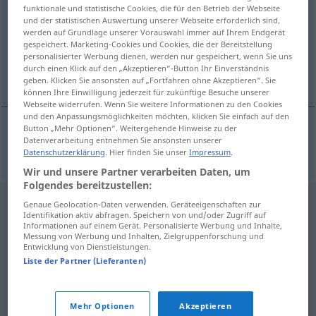
funktionale und statistische Cookies, die für den Betrieb der Webseite
und der statistischen Auswertung unserer Webseite erforderlich sind,
Übersicht aller Übersetzungen
werden auf Grundlage unserer Vorauswahl immer auf Ihrem Endgerät
(Für mehr Details die Übersetzung anklicken/antippen)
gespeichert. Marketing-Cookies und Cookies, die der Bereitstellung
personalisierter Werbung dienen, werden nur gespeichert, wenn Sie uns
durch einen Klick auf den „Akzeptieren“-Button Ihr Einverständnis
grunzen
geben. Klicken Sie ansonsten auf „Fortfahren ohne Akzeptieren“. Sie
können Ihre Einwilligung jederzeit für zukünftige Besuche unserer
Webseite widerrufen. Wenn Sie weitere Informationen zu den Cookies
und den Anpassungsmöglichkeiten möchten, klicken Sie einfach auf den
Button „Mehr Optionen“. Weitergehende Hinweise zu der
Datenverarbeitung entnehmen Sie ansonsten unserer
grunzen
Schwein
chrochtat
Datenschutzerklärung
. Hier finden Sie unser
Impressum
.
Wir und unsere Partner verarbeiten Daten, um
Folgendes bereitzustellen:
Genaue Geolocation-Daten verwenden. Geräteeigenschaften zur
Identifikation aktiv abfragen. Speichern von und/oder Zugriff auf
Informationen auf einem Gerät. Personalisierte Werbung und Inhalte,
Messung von Werbung und Inhalten, Zielgruppenforschung und
Entwicklung von Dienstleistungen.
Liste der Partner (Lieferanten)
Mehr Optionen
Akzeptieren