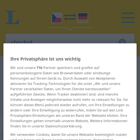
Ihre Privatsphäre ist uns wichtig
Tschechisch-Deutsch Wörterbuch
chochol
Wir und unsere
716
-Partner speichern und greifen auf
personenbezogene Daten wie Browserdaten oder eindeutige
Tschechisch-Deutsch Übersetzung
Kennungen auf Ihrem Gerät zu. Durch Auswahl von Akzeptieren
aktivieren Sie Tracking-Technologien für die unter „Wir und unsere
für "chochol"
Partner verarbeiten Daten, um Ihnen Dienste bereitzustellen“
aufgeführten Zwecke. Wenn Tracker deaktiviert sind, sind manche
Inhalte und Anzeigen möglicherweise nicht mehr so relevant für Sie. Sie
"chochol" Deutsch Übersetzung
können dieses Menü jederzeit wieder aufrufen, um Ihre Einstellungen zu
ändern oder Ihre Einwilligung zu widerrufen, indem Sie auf den Link
Privatsphäre-Einstellungen am unteren Rand der Webseite klicken. Ihre
Einstellungen gelten innerhalb unseres Website. Weitere Informationen
„chochol“
: maskulin
finden Sie in unserer Datenschutzerklärung.
Wir verwenden Cookies, damit Sie unsere Webseite bestmöglich nutzen
chochol
m
<
6. -u/-e
>
und wir besser mit Ihnen kommunizieren können. Notwendige,