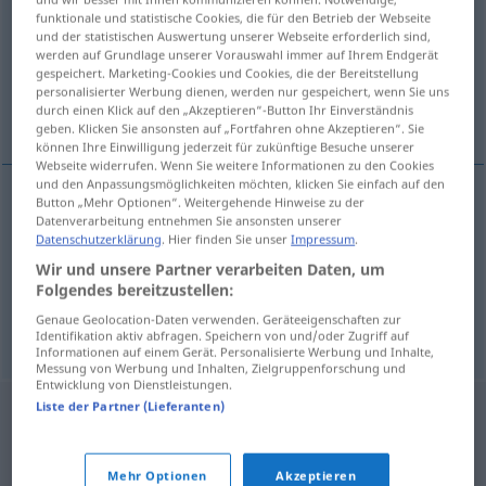
funktionale und statistische Cookies, die für den Betrieb der Webseite
und der statistischen Auswertung unserer Webseite erforderlich sind,
Übersicht aller Übersetzungen
werden auf Grundlage unserer Vorauswahl immer auf Ihrem Endgerät
(Für mehr Details die Übersetzung anklicken/antippen)
gespeichert. Marketing-Cookies und Cookies, die der Bereitstellung
personalisierter Werbung dienen, werden nur gespeichert, wenn Sie uns
durch einen Klick auf den „Akzeptieren“-Button Ihr Einverständnis
Haar-Schopf, Federbusch, Haube
geben. Klicken Sie ansonsten auf „Fortfahren ohne Akzeptieren“. Sie
können Ihre Einwilligung jederzeit für zukünftige Besuche unserer
Webseite widerrufen. Wenn Sie weitere Informationen zu den Cookies
und den Anpassungsmöglichkeiten möchten, klicken Sie einfach auf den
Button „Mehr Optionen“. Weitergehende Hinweise zu der
Datenverarbeitung entnehmen Sie ansonsten unserer
(Haar-)Schopf
m
chochol
Datenschutzerklärung
. Hier finden Sie unser
Impressum
.
Wir und unsere Partner verarbeiten Daten, um
Federbusch
m
chochol
Folgendes bereitzustellen:
Genaue Geolocation-Daten verwenden. Geräteeigenschaften zur
Haube
f
der Vögel
chochol
ZOOL
Identifikation aktiv abfragen. Speichern von und/oder Zugriff auf
Informationen auf einem Gerät. Personalisierte Werbung und Inhalte,
Messung von Werbung und Inhalten, Zielgruppenforschung und
Entwicklung von Dienstleistungen.
Liste der Partner (Lieferanten)
Mehr Optionen
Akzeptieren