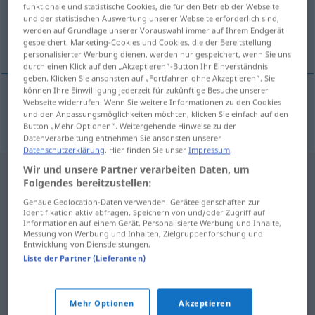
funktionale und statistische Cookies, die für den Betrieb der Webseite
und der statistischen Auswertung unserer Webseite erforderlich sind,
Übersicht aller Übersetzungen
werden auf Grundlage unserer Vorauswahl immer auf Ihrem Endgerät
(Für mehr Details die Übersetzung anklicken/antippen)
gespeichert. Marketing-Cookies und Cookies, die der Bereitstellung
personalisierter Werbung dienen, werden nur gespeichert, wenn Sie uns
durch einen Klick auf den „Akzeptieren“-Button Ihr Einverständnis
geben. Klicken Sie ansonsten auf „Fortfahren ohne Akzeptieren“. Sie
können Ihre Einwilligung jederzeit für zukünftige Besuche unserer
Webseite widerrufen. Wenn Sie weitere Informationen zu den Cookies
chlup
chloupek → siehe „
“
und den Anpassungsmöglichkeiten möchten, klicken Sie einfach auf den
Button „Mehr Optionen“. Weitergehende Hinweise zu der
Datenverarbeitung entnehmen Sie ansonsten unserer
Datenschutzerklärung
. Hier finden Sie unser
Impressum
.
Wir und unsere Partner verarbeiten Daten, um
Folgendes bereitzustellen:
Genaue Geolocation-Daten verwenden. Geräteeigenschaften zur
Identifikation aktiv abfragen. Speichern von und/oder Zugriff auf
Informationen auf einem Gerät. Personalisierte Werbung und Inhalte,
Messung von Werbung und Inhalten, Zielgruppenforschung und
Entwicklung von Dienstleistungen.
Liste der Partner (Lieferanten)
Mehr Optionen
Akzeptieren