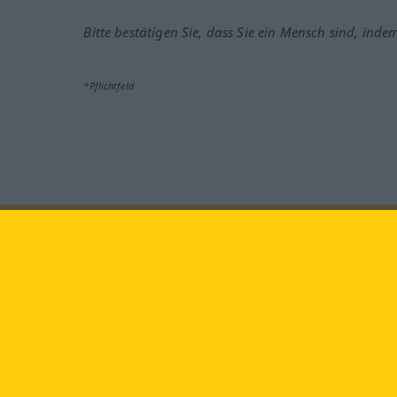
Bitte bestätigen Sie, dass Sie ein Mensch sind, inde
*Pflichtfeld
Besuchen Sie uns auf:
faceb
Langenscheidt