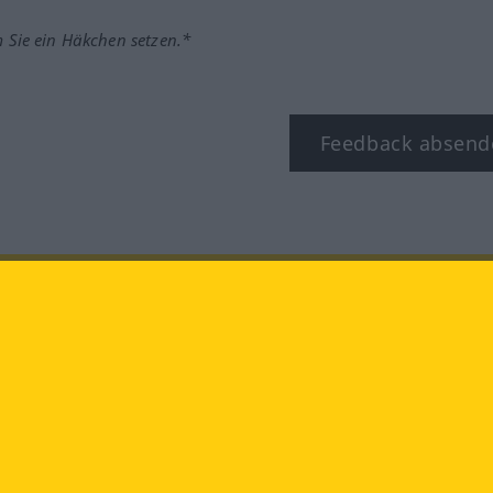
m Sie ein Häkchen setzen.*
Feedback absend
ook
YouTube
Instagram