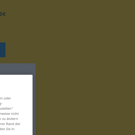
DE
en oder
g-
ustellen“
rweise nicht
en zu ändern
eren Rand der
den Sie in