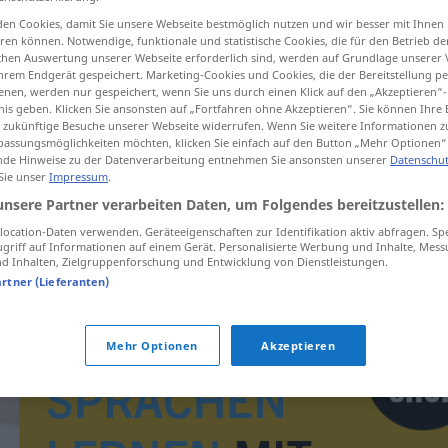
en Cookies, damit Sie unsere Webseite bestmöglich nutzen und wir besser mit Ihnen
en können. Notwendige, funktionale und statistische Cookies, die für den Betrieb d
ischen Auswertung unserer Webseite erforderlich sind, werden auf Grundlage unserer
hrem Endgerät gespeichert. Marketing-Cookies und Cookies, die der Bereitstellung per
tippen)
nen, werden nur gespeichert, wenn Sie uns durch einen Klick auf den „Akzeptieren“-
nis geben. Klicken Sie ansonsten auf „Fortfahren ohne Akzeptieren“. Sie können Ihre 
ür zukünftige Besuche unserer Webseite widerrufen. Wenn Sie weitere Informationen 
assungsmöglichkeiten möchten, klicken Sie einfach auf den Button „Mehr Optionen“
de Hinweise zu der Datenverarbeitung entnehmen Sie ansonsten unserer
Datenschut
 Sie unser
Impressum
.
unsere Partner verarbeiten Daten, um Folgendes bereitzustellen:
chlorofyl
BOT
ocation-Daten verwenden. Geräteeigenschaften zur Identifikation aktiv abfragen. Sp
griff auf Informationen auf einem Gerät. Personalisierte Werbung und Inhalte, Mes
 Inhalten, Zielgruppenforschung und Entwicklung von Dienstleistungen.
artner (Lieferanten)
Mehr Optionen
Akzeptieren