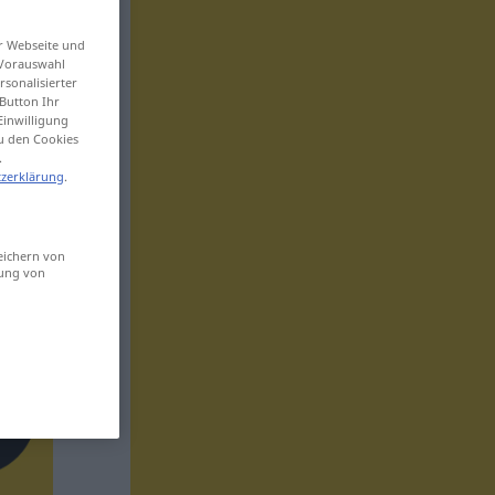
er Webseite und
 Vorauswahl
sonalisierter
Button Ihr
Einwilligung
zu den Cookies
.
zerklärung
.
eichern von
sung von