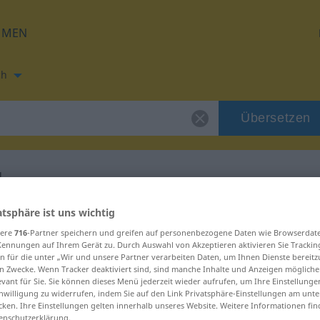
HMEN
ch
Übersetzen
l
ng für "chlorofyl"
atsphäre ist uns wichtig
sere
716
-Partner speichern und greifen auf personenbezogene Daten wie Browserdat
Kennungen auf Ihrem Gerät zu. Durch Auswahl von Akzeptieren aktivieren Sie Trackin
ng
n für die unter „Wir und unsere Partner verarbeiten Daten, um Ihnen Dienste bereitz
n Zwecke. Wenn Tracker deaktiviert sind, sind manche Inhalte und Anzeigen mögliche
evant für Sie. Sie können dieses Menü jederzeit wieder aufrufen, um Ihre Einstellung
inwilligung zu widerrufen, indem Sie auf den Link Privatsphäre-Einstellungen am unt
cken. Ihre Einstellungen gelten innerhalb unseres Website. Weitere Informationen fin
enschutzerklärung.