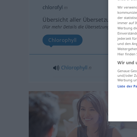
chlorofyl
m
Wir verwend
kommunizier
der statist
Übersicht aller Übersetzungen
immer auf I
(Für mehr Details die Übersetzung anklicken/an
Werbung die
Einverständ
jederzeit f
Chlorophyll
und den Anp
Weitergehen
Hier finden
Wir und 
Chlorophyll
n
Genaue Geol
und/oder Zu
Werbung und
Liste der P