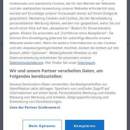
funktionale und statistische Cookies, die für den Betrieb der Webseite
und der statistischen Auswertung unserer Webseite erforderlich sind,
Übersicht aller Übersetzungen
werden auf Grundlage unserer Vorauswahl immer auf Ihrem Endgerät
(Für mehr Details die Übersetzung anklicken/antippen)
gespeichert. Marketing-Cookies und Cookies, die der Bereitstellung
personalisierter Werbung dienen, werden nur gespeichert, wenn Sie uns
durch einen Klick auf den „Akzeptieren“-Button Ihr Einverständnis
Chirurg
geben. Klicken Sie ansonsten auf „Fortfahren ohne Akzeptieren“. Sie
können Ihre Einwilligung jederzeit für zukünftige Besuche unserer
Webseite widerrufen. Wenn Sie weitere Informationen zu den Cookies
und den Anpassungsmöglichkeiten möchten, klicken Sie einfach auf den
Button „Mehr Optionen“. Weitergehende Hinweise zu der
Datenverarbeitung entnehmen Sie ansonsten unserer
Chirurg
m
chirurg
Datenschutzerklärung
. Hier finden Sie unser
Impressum
.
Wir und unsere Partner verarbeiten Daten, um
Folgendes bereitzustellen:
Genaue Geolocation-Daten verwenden. Geräteeigenschaften zur
Identifikation aktiv abfragen. Speichern von und/oder Zugriff auf
Informationen auf einem Gerät. Personalisierte Werbung und Inhalte,
Messung von Werbung und Inhalten, Zielgruppenforschung und
Entwicklung von Dienstleistungen.
Liste der Partner (Lieferanten)
Mehr Optionen
Akzeptieren