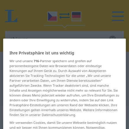
Ihre Privatsphäre ist uns wichtig
Tschechisch-Deutsch Wörterbuch
chirurg
Wir und unsere
716
-Partner speichern und greifen auf
personenbezogene Daten wie Browserdaten oder eindeutige
Tschechisch-Deutsch Übersetzung
Kennungen auf Ihrem Gerät zu. Durch Auswahl von Akzeptieren
aktivieren Sie Tracking-Technologien für die unter „Wir und unsere
für "chirurg"
Partner verarbeiten Daten, um Ihnen Dienste bereitzustellen“
aufgeführten Zwecke. Wenn Tracker deaktiviert sind, sind manche
Inhalte und Anzeigen möglicherweise nicht mehr so relevant für Sie. Sie
"chirurg" Deutsch Übersetzung
können dieses Menü jederzeit wieder aufrufen, um Ihre Einstellungen zu
ändern oder Ihre Einwilligung zu widerrufen, indem Sie auf den Link
Privatsphäre-Einstellungen am unteren Rand der Webseite klicken. Ihre
Einstellungen gelten innerhalb unseres Website. Weitere Informationen
„chirurg“
: maskulin
finden Sie in unserer Datenschutzerklärung.
Wir verwenden Cookies, damit Sie unsere Webseite bestmöglich nutzen
und wir besser mit Ihnen kommunizieren können. Notwendige,
chirurg
m
<
-ové
>