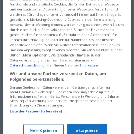
funktionale und statistische Cookies, die für den Betrieb der Webseite
und der statistischen Auswertung unserer Webseite erforderlich sind,
Übersicht aller Übersetzungen
werden auf Grundlage unserer Vorauswahl immer auf Ihrem Endgerät
(Für mehr Details die Übersetzung anklicken/antippen)
gespeichert. Marketing-Cookies und Cookies, die der Bereitstellung
personalisierter Werbung dienen, werden nur gespeichert, wenn Sie uns
durch einen Klick auf den „Akzeptieren“-Button Ihr Einverständnis
Kichern, Gekicher
geben. Klicken Sie ansonsten auf „Fortfahren ohne Akzeptieren“. Sie
können Ihre Einwilligung jederzeit für zukünftige Besuche unserer
Webseite widerrufen. Wenn Sie weitere Informationen zu den Cookies
und den Anpassungsmöglichkeiten möchten, klicken Sie einfach auf den
Button „Mehr Optionen“. Weitergehende Hinweise zu der
Datenverarbeitung entnehmen Sie ansonsten unserer
Kichern
n
chichot
Datenschutzerklärung
. Hier finden Sie unser
Impressum
.
Wir und unsere Partner verarbeiten Daten, um
Gekicher
n
chichot
Folgendes bereitzustellen:
Genaue Geolocation-Daten verwenden. Geräteeigenschaften zur
Identifikation aktiv abfragen. Speichern von und/oder Zugriff auf
Informationen auf einem Gerät. Personalisierte Werbung und Inhalte,
Messung von Werbung und Inhalten, Zielgruppenforschung und
Entwicklung von Dienstleistungen.
Liste der Partner (Lieferanten)
Mehr Optionen
Akzeptieren