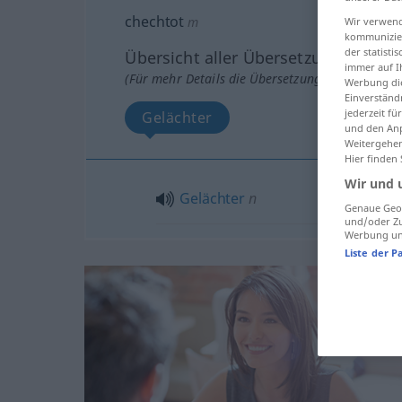
chechtot
m
Wir verwend
kommunizier
der statist
Übersicht aller Übersetzungen
immer auf I
(Für mehr Details die Übersetzung anklicken/an
Werbung die
Einverständ
jederzeit f
Gelächter
und den Anp
Weitergehen
Hier finden
Wir und 
Gelächter
n
Genaue Geol
und/oder Zu
Werbung und
Liste der P