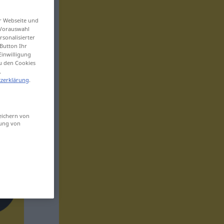
er Webseite und
 Vorauswahl
sonalisierter
Button Ihr
Einwilligung
zu den Cookies
.
zerklärung
.
eichern von
sung von