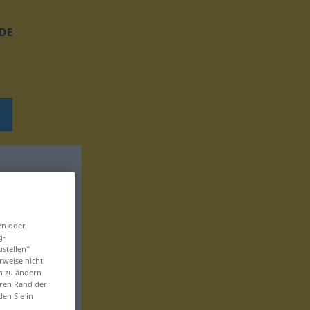
DE
en oder
g-
ustellen“
rweise nicht
en zu ändern
eren Rand der
den Sie in