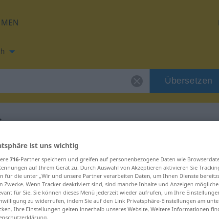
HMEN
ch
Übersetzen
t
ung für "chechtot"
atsphäre ist uns wichtig
sere
716
-Partner speichern und greifen auf personenbezogene Daten wie Browserdat
Kennungen auf Ihrem Gerät zu. Durch Auswahl von Akzeptieren aktivieren Sie Trackin
ng
n für die unter „Wir und unsere Partner verarbeiten Daten, um Ihnen Dienste bereitz
n Zwecke. Wenn Tracker deaktiviert sind, sind manche Inhalte und Anzeigen mögliche
evant für Sie. Sie können dieses Menü jederzeit wieder aufrufen, um Ihre Einstellung
inwilligung zu widerrufen, indem Sie auf den Link Privatsphäre-Einstellungen am unt
cken. Ihre Einstellungen gelten innerhalb unseres Website. Weitere Informationen fin
enschutzerklärung.