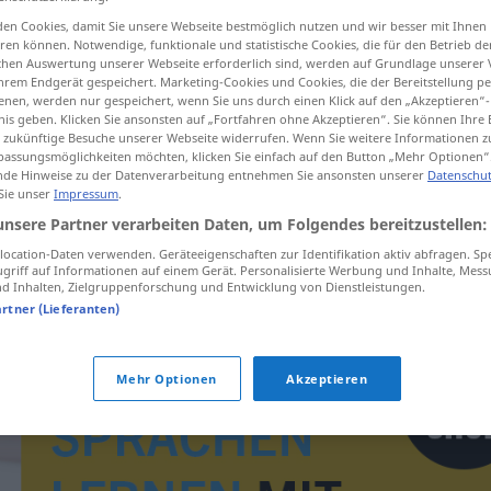
en Cookies, damit Sie unsere Webseite bestmöglich nutzen und wir besser mit Ihnen
en können. Notwendige, funktionale und statistische Cookies, die für den Betrieb d
ischen Auswertung unserer Webseite erforderlich sind, werden auf Grundlage unserer
hrem Endgerät gespeichert. Marketing-Cookies und Cookies, die der Bereitstellung per
tippen)
nen, werden nur gespeichert, wenn Sie uns durch einen Klick auf den „Akzeptieren“-
nis geben. Klicken Sie ansonsten auf „Fortfahren ohne Akzeptieren“. Sie können Ihre 
ür zukünftige Besuche unserer Webseite widerrufen. Wenn Sie weitere Informationen 
assungsmöglichkeiten möchten, klicken Sie einfach auf den Button „Mehr Optionen“
de Hinweise zu der Datenverarbeitung entnehmen Sie ansonsten unserer
Datenschut
 Sie unser
Impressum
.
unsere Partner verarbeiten Daten, um Folgendes bereitzustellen:
chechtot
ocation-Daten verwenden. Geräteeigenschaften zur Identifikation aktiv abfragen. Sp
griff auf Informationen auf einem Gerät. Personalisierte Werbung und Inhalte, Mes
 Inhalten, Zielgruppenforschung und Entwicklung von Dienstleistungen.
artner (Lieferanten)
Mehr Optionen
Akzeptieren