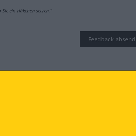
m Sie ein Häkchen setzen.*
Feedback absend
ook
YouTube
Instagram