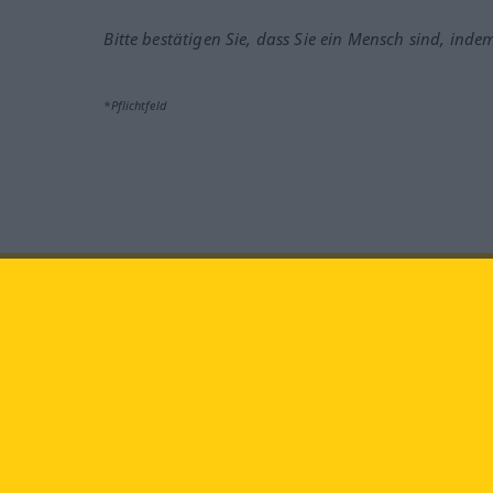
Bitte bestätigen Sie, dass Sie ein Mensch sind, inde
*Pflichtfeld
Besuchen Sie uns auf:
faceb
Langenscheidt