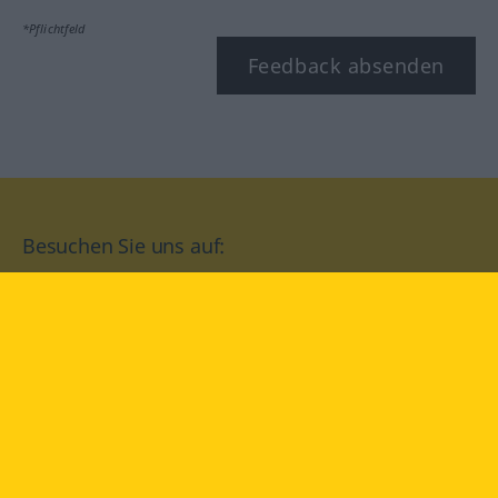
*Pflichtfeld
Feedback absenden
Besuchen Sie uns auf:
facebook
YouTube
Instagram
Langenscheidt