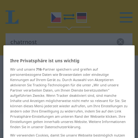
Ihre Privatsphäre ist uns wichtig
Tschechisch-Deutsch Wörterbuch
chatrnost
Wir und unsere
716
-Partner speichern und greifen auf
Tschechisch-Deutsch Übersetzung
personenbezogene Daten wie Browserdaten oder eindeutige
Kennungen auf Ihrem Gerät zu. Durch Auswahl von Akzeptieren
für "chatrnost"
aktivieren Sie Tracking-Technologien für die unter „Wir und unsere
Partner verarbeiten Daten, um Ihnen Dienste bereitzustellen“
aufgeführten Zwecke. Wenn Tracker deaktiviert sind, sind manche
Inhalte und Anzeigen möglicherweise nicht mehr so relevant für Sie. Sie
"chatrnost" Deutsch Übersetzung
können dieses Menü jederzeit wieder aufrufen, um Ihre Einstellungen zu
ändern oder Ihre Einwilligung zu widerrufen, indem Sie auf den Link
Privatsphäre-Einstellungen am unteren Rand der Webseite klicken. Ihre
„chatrnost“
: feminin
Einstellungen gelten innerhalb unseres Website. Weitere Informationen
finden Sie in unserer Datenschutzerklärung.
Wir verwenden Cookies, damit Sie unsere Webseite bestmöglich nutzen
chatrnost
f