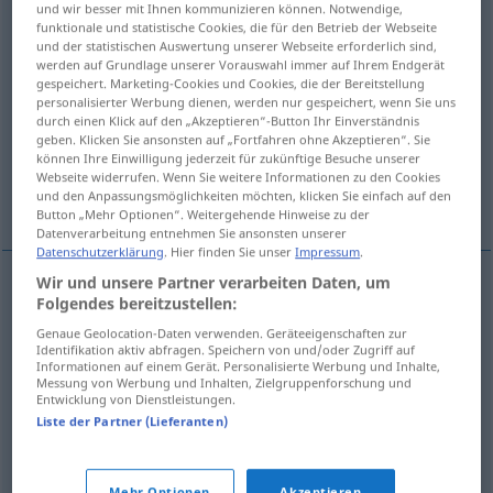
und wir besser mit Ihnen kommunizieren können. Notwendige,
funktionale und statistische Cookies, die für den Betrieb der Webseite
Übersicht aller Übersetzungen
und der statistischen Auswertung unserer Webseite erforderlich sind,
werden auf Grundlage unserer Vorauswahl immer auf Ihrem Endgerät
(Für mehr Details die Übersetzung anklicken/antippen)
gespeichert. Marketing-Cookies und Cookies, die der Bereitstellung
personalisierter Werbung dienen, werden nur gespeichert, wenn Sie uns
Ärmlichkeit, Gebrechlichkeit, Schwäche,
durch einen Klick auf den „Akzeptieren“-Button Ihr Einverständnis
Baufälligkeit
geben. Klicken Sie ansonsten auf „Fortfahren ohne Akzeptieren“. Sie
können Ihre Einwilligung jederzeit für zukünftige Besuche unserer
Webseite widerrufen. Wenn Sie weitere Informationen zu den Cookies
und den Anpassungsmöglichkeiten möchten, klicken Sie einfach auf den
Dürftigkeit
Button „Mehr Optionen“. Weitergehende Hinweise zu der
Datenverarbeitung entnehmen Sie ansonsten unserer
Datenschutzerklärung
. Hier finden Sie unser
Impressum
.
Wir und unsere Partner verarbeiten Daten, um
Folgendes bereitzustellen:
Ärmlichkeit
f
chatrnost
Genaue Geolocation-Daten verwenden. Geräteeigenschaften zur
Identifikation aktiv abfragen. Speichern von und/oder Zugriff auf
Gebrechlichkeit
f
chatrnost
Informationen auf einem Gerät. Personalisierte Werbung und Inhalte,
Messung von Werbung und Inhalten, Zielgruppenforschung und
Entwicklung von Dienstleistungen.
Schwäche
f
chatrnost
MED
Liste der Partner (Lieferanten)
Baufälligkeit
f
chatrnost
Mehr Optionen
Akzeptieren