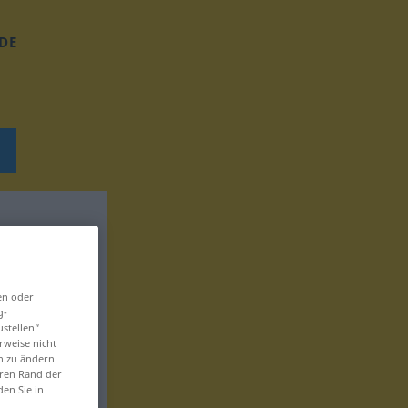
DE
en oder
g-
ustellen“
rweise nicht
en zu ändern
eren Rand der
den Sie in