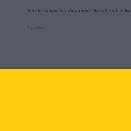
Bitte bestätigen Sie, dass Sie ein Mensch sind, inde
*Pflichtfeld
Besuchen Sie uns auf:
faceb
Langenscheidt