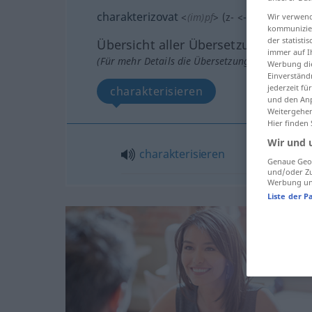
charakterizovat
<
(im)pf
>
(
z-
<
-zuji
>)
Wir verwend
kommunizier
der statist
Übersicht aller Übersetzungen
immer auf I
(Für mehr Details die Übersetzung anklicken/an
Werbung die
Einverständ
jederzeit f
charakterisieren
und den Anp
Weitergehen
Hier finden
Wir und 
charakterisieren
Genaue Geol
und/oder Zu
Werbung und
Liste der P