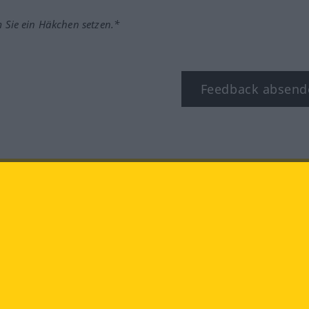
m Sie ein Häkchen setzen.*
Feedback absend
ook
YouTube
Instagram