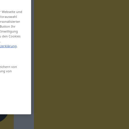
er Webseite und
 Vorauswahl
sonalisierter
Button Ihr
Einwilligung
zu den Cookies
.
zerklärung
.
eichern von
sung von