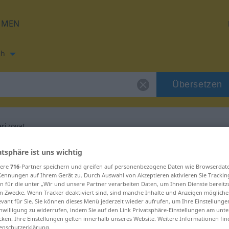
HMEN
ch
Übersetzen
erizovat
ng für "charakterizovat"
atsphäre ist uns wichtig
sere
716
-Partner speichern und greifen auf personenbezogene Daten wie Browserdat
Kennungen auf Ihrem Gerät zu. Durch Auswahl von Akzeptieren aktivieren Sie Trackin
rsetzung
n für die unter „Wir und unsere Partner verarbeiten Daten, um Ihnen Dienste bereitz
n Zwecke. Wenn Tracker deaktiviert sind, sind manche Inhalte und Anzeigen mögliche
evant für Sie. Sie können dieses Menü jederzeit wieder aufrufen, um Ihre Einstellung
inwilligung zu widerrufen, indem Sie auf den Link Privatsphäre-Einstellungen am unt
cken. Ihre Einstellungen gelten innerhalb unseres Website. Weitere Informationen fin
enschutzerklärung.