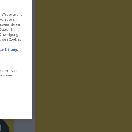
er Webseite und
 Vorauswahl
sonalisierter
Button Ihr
Einwilligung
zu den Cookies
.
zerklärung
.
eichern von
sung von