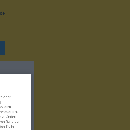
DE
en oder
g-
ustellen“
rweise nicht
en zu ändern
eren Rand der
den Sie in