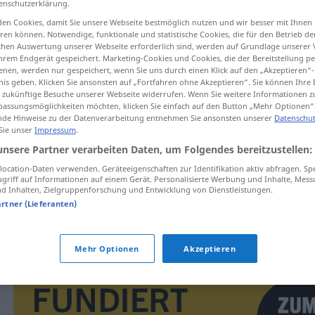
enschutzerklärung.
en Cookies, damit Sie unsere Webseite bestmöglich nutzen und wir besser mit Ihnen
en können. Notwendige, funktionale und statistische Cookies, die für den Betrieb d
ischen Auswertung unserer Webseite erforderlich sind, werden auf Grundlage unserer
hrem Endgerät gespeichert. Marketing-Cookies und Cookies, die der Bereitstellung per
tippen)
nen, werden nur gespeichert, wenn Sie uns durch einen Klick auf den „Akzeptieren“-
nis geben. Klicken Sie ansonsten auf „Fortfahren ohne Akzeptieren“. Sie können Ihre 
ür zukünftige Besuche unserer Webseite widerrufen. Wenn Sie weitere Informationen 
assungsmöglichkeiten möchten, klicken Sie einfach auf den Button „Mehr Optionen“
de Hinweise zu der Datenverarbeitung entnehmen Sie ansonsten unserer
Datenschut
 Sie unser
Impressum
.
unsere Partner verarbeiten Daten, um Folgendes bereitzustellen:
charakter
ocation-Daten verwenden. Geräteeigenschaften zur Identifikation aktiv abfragen. Sp
griff auf Informationen auf einem Gerät. Personalisierte Werbung und Inhalte, Mes
 Inhalten, Zielgruppenforschung und Entwicklung von Dienstleistungen.
artner (Lieferanten)
mít
charakter
Mehr Optionen
Akzeptieren