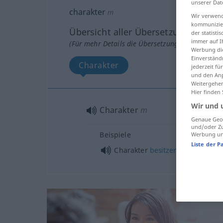
unserer Dat
charakter
m
Wir verwend
kommunizier
Übersicht aller Übersetzungen
der statist
immer auf I
(Für mehr Details die Übersetzung anklicken/an
Werbung die
Einverständ
Charakter
jederzeit f
und den Anp
Weitergehen
Hier finden
Wir und 
Charakter
m
Genaue Geol
und/oder Zu
Beispiele
Werbung und
Liste der P
Charakter
besitzen