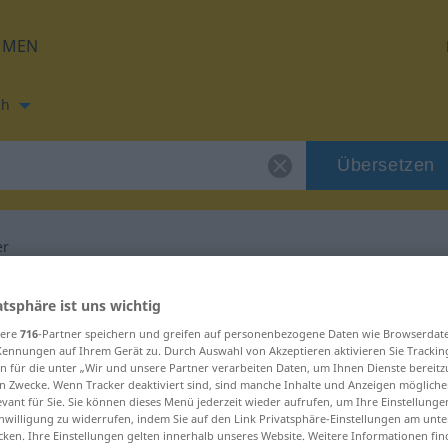
HMEN
ch
Übersetzen
er
ung für "charakter"
atsphäre ist uns wichtig
sere
716
-Partner speichern und greifen auf personenbezogene Daten wie Browserdat
Kennungen auf Ihrem Gerät zu. Durch Auswahl von Akzeptieren aktivieren Sie Trackin
ung
n für die unter „Wir und unsere Partner verarbeiten Daten, um Ihnen Dienste bereitz
n Zwecke. Wenn Tracker deaktiviert sind, sind manche Inhalte und Anzeigen mögliche
evant für Sie. Sie können dieses Menü jederzeit wieder aufrufen, um Ihre Einstellung
inwilligung zu widerrufen, indem Sie auf den Link Privatsphäre-Einstellungen am unt
cken. Ihre Einstellungen gelten innerhalb unseres Website. Weitere Informationen fin