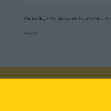
Bitte bestätigen Sie, dass Sie ein Mensch sind, inde
*Pflichtfeld
Besuchen Sie uns auf:
faceb