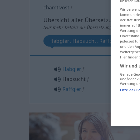
unserer Dat
chamtivost
f
Wir verwend
kommunizier
Übersicht aller Übersetzungen
der statist
immer auf I
(Für mehr Details die Übersetzung anklicken/an
Werbung die
Einverständ
Habgier, Habsucht, Raffgier
jederzeit f
und den Anp
Weitergehen
Hier finden
Wir und 
Habgier
f
Genaue Geol
Habsucht
f
und/oder Zu
Werbung und
Raffgier
f
Liste der P