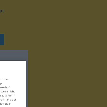
DE
en oder
g-
ustellen“
rweise nicht
en zu ändern
eren Rand der
den Sie in