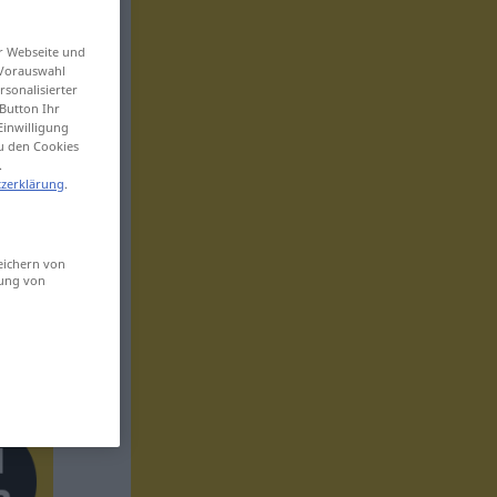
er Webseite und
 Vorauswahl
sonalisierter
Button Ihr
Einwilligung
zu den Cookies
.
zerklärung
.
eichern von
sung von