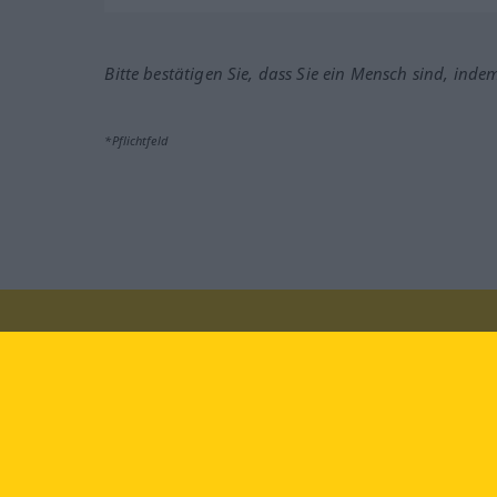
Bitte bestätigen Sie, dass Sie ein Mensch sind, inde
*Pflichtfeld
Besuchen Sie uns auf:
faceb