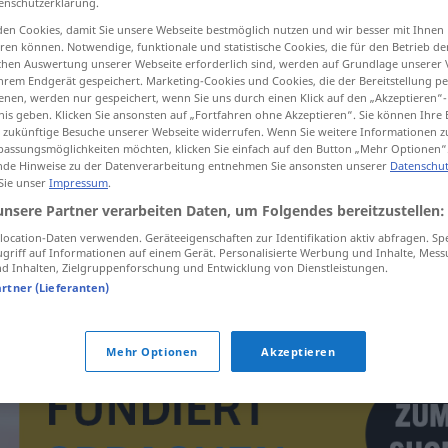
enschutzerklärung.
en Cookies, damit Sie unsere Webseite bestmöglich nutzen und wir besser mit Ihnen
en können. Notwendige, funktionale und statistische Cookies, die für den Betrieb d
ischen Auswertung unserer Webseite erforderlich sind, werden auf Grundlage unserer
hrem Endgerät gespeichert. Marketing-Cookies und Cookies, die der Bereitstellung per
tippen)
nen, werden nur gespeichert, wenn Sie uns durch einen Klick auf den „Akzeptieren“-
nis geben. Klicken Sie ansonsten auf „Fortfahren ohne Akzeptieren“. Sie können Ihre 
ür zukünftige Besuche unserer Webseite widerrufen. Wenn Sie weitere Informationen 
assungsmöglichkeiten möchten, klicken Sie einfach auf den Button „Mehr Optionen“
de Hinweise zu der Datenverarbeitung entnehmen Sie ansonsten unserer
Datenschut
 Sie unser
Impressum
.
unsere Partner verarbeiten Daten, um Folgendes bereitzustellen:
chamtivost
ocation-Daten verwenden. Geräteeigenschaften zur Identifikation aktiv abfragen. Sp
griff auf Informationen auf einem Gerät. Personalisierte Werbung und Inhalte, Mes
 Inhalten, Zielgruppenforschung und Entwicklung von Dienstleistungen.
artner (Lieferanten)
Mehr Optionen
Akzeptieren