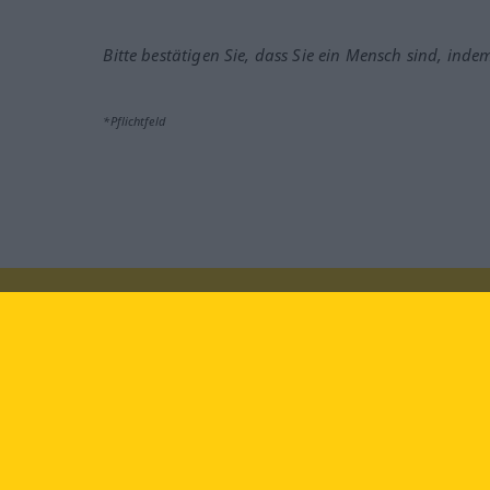
Bitte bestätigen Sie, dass Sie ein Mensch sind, inde
*Pflichtfeld
Besuchen Sie uns auf:
faceb