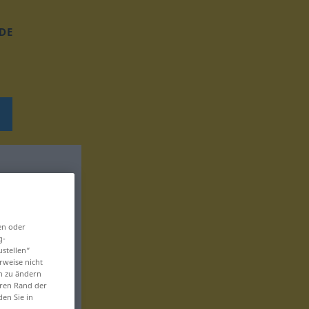
DE
en oder
g-
ustellen“
rweise nicht
en zu ändern
eren Rand der
den Sie in