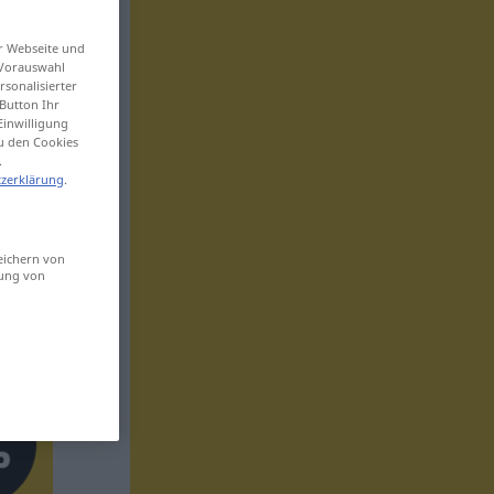
er Webseite und
 Vorauswahl
sonalisierter
Button Ihr
Einwilligung
zu den Cookies
.
zerklärung
.
eichern von
sung von