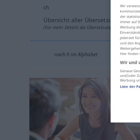
Wir verwend
ch
kommunizier
der statist
Übersicht aller Übersetzungen
immer auf I
(Für mehr Details die Übersetzung anklicken/an
Werbung die
Einverständ
jederzeit f
und den Anp
Weitergehen
nach h́ im Alphabet
Hier finden
Wir und 
Genaue Geol
und/oder Zu
Werbung und
Liste der P