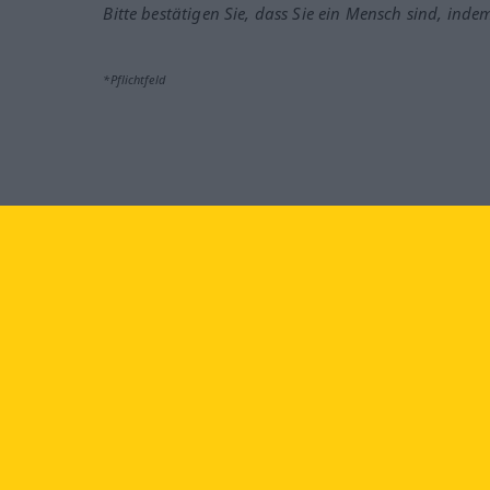
Bitte bestätigen Sie, dass Sie ein Mensch sind, inde
*Pflichtfeld
Besuchen Sie uns auf:
faceb
Langenscheidt