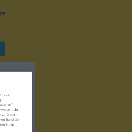
DE
en oder
g-
ustellen“
rweise nicht
en zu ändern
eren Rand der
den Sie in