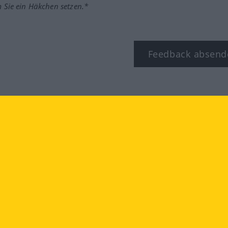
m Sie ein Häkchen setzen.*
Feedback absend
ook
YouTube
Instagram