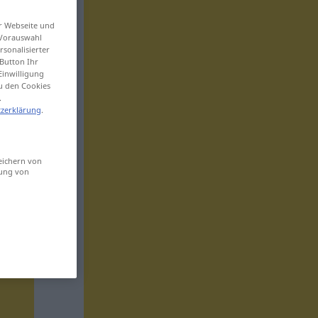
er Webseite und
 Vorauswahl
sonalisierter
Button Ihr
Einwilligung
zu den Cookies
.
zerklärung
.
eichern von
sung von